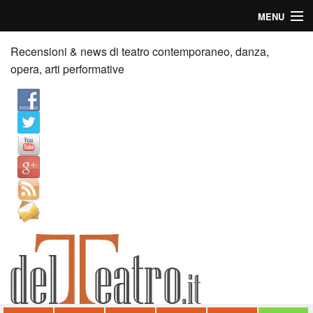
MENU
Home
Recensioni & news di teatro contemporaneo, danza,
opera, arti performative
Recensioni
Anticipazioni
News
Palazzi consiglia
Video
Chi siamo
Contatti
dT in English