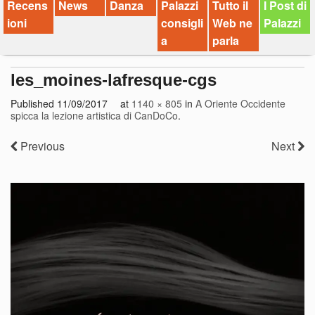
Recens
News
Danza
Palazzi
Tutto il
I Post di
ioni
consigli
Web ne
Palazzi
a
parla
les_moines-lafresque-cgs
Published
11/09/2017
at
1140 × 805
in
A Oriente Occidente
spicca la lezione artistica di CanDoCo
.
Previous
Next