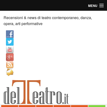
MENU
Home
Recensioni & news di teatro contemporaneo, danza,
opera, arti performative
Recensioni
Anticipazioni
News
Palazzi consiglia
Video
Chi siamo
Contatti
dT in English