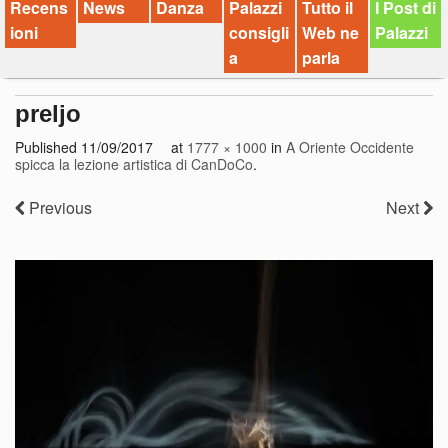
Recens
News
Danza
Palazzi
Tutto il
I Post di
ioni
consigli
Web ne
Palazzi
a
parla
preljo
Published
11/09/2017
at
1777 × 1000
in
A Oriente Occidente
spicca la lezione artistica di CanDoCo
.
Previous
Next