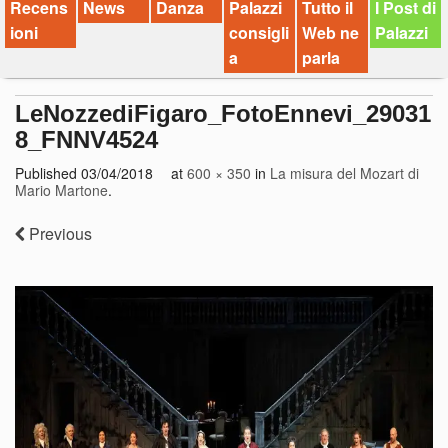
Recens
News
Danza
Palazzi
Tutto il
I Post di
ioni
consigli
Web ne
Palazzi
a
parla
LeNozzediFigaro_FotoEnnevi_29031
8_FNNV4524
Published
03/04/2018
at
600 × 350
in
La misura del Mozart di
Mario Martone
.
Previous