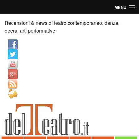
MENU
Home
Recensioni & news di teatro contemporaneo, danza,
opera, arti performative
Recensioni
Anticipazioni
News
Palazzi consiglia
Video
Chi siamo
Contatti
dT in English