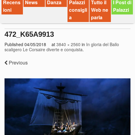
Recens
News
Danza
Palazzi
Tutto il
I Post di
ioni
consigli
Web ne
Palazzi
a
parla
472_K65A9913
Published
04/05/2018
at
3840 × 2560
in
In gloria del Ballo
scaligero Le Corsaire diverte e conquista
.
Previous