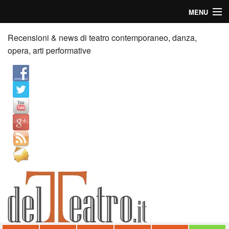
MENU
Home
Recensioni & news di teatro contemporaneo, danza,
opera, arti performative
Recensioni
Anticipazioni
News
Palazzi consiglia
Video
Chi siamo
Contatti
dT in English