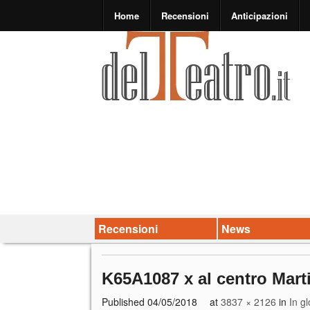
Home
Recensioni
Anticipazioni
Recensioni
News
K65A1087 x al centro Marti
Published
04/05/2018
at
3837 × 2126
in
In g