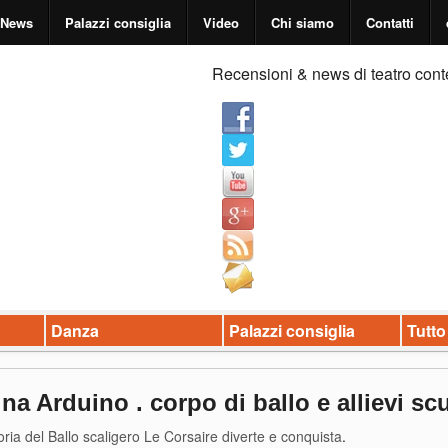
News
Palazzi consiglia
Video
Chi siamo
Contatti
Recensioni & news di teatro cont
Danza
Palazzi consiglia
Tutto
na Arduino . corpo di ballo e allievi scu
loria del Ballo scaligero Le Corsaire diverte e conquista
.