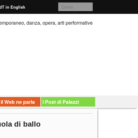
dT in English
emporaneo, danza, opera, arti performative
 il Web ne parla
I Post di Palazzi
ola di ballo