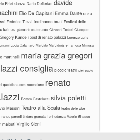
davide
danza
Daria Deflorian
lo Rifici
achini
Elio De Capitani
Emma Dante
enzo
ssi
ferdinando bruni
Federico Tiezzi
Festival delle
ne torinesi
giancarlo cauteruccio
Giovanni Testori
Giuseppe
Gregory Kunde
i post di renato palazzi
Lorenzo Loris
ronconi
Lucia Calamaro
Marcido Marcidorjs e Famosa Mimosa
maria grazia gregori
 martinelli
lazzi consiglia
piccolo teatro
pier paolo
renato
recensione
ni
quotidiana.com
lazzi
silvia poletti
Romeo Castellucci
Teatro alla Scala
ano Massini
teatro delle albe
 franco parenti
tindaro granata
Torinodanza
Valerio Binasco
Virgilio Sieni
r malosti