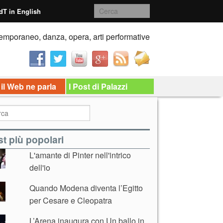
dT in English
emporaneo, danza, opera, arti performative
 il Web ne parla
I Post di Palazzi
t più popolari
L'amante di Pinter nell'intrico
dell'io
Quando Modena diventa l’Egitto
per Cesare e Cleopatra
L’Arena inaugura con Un ballo in