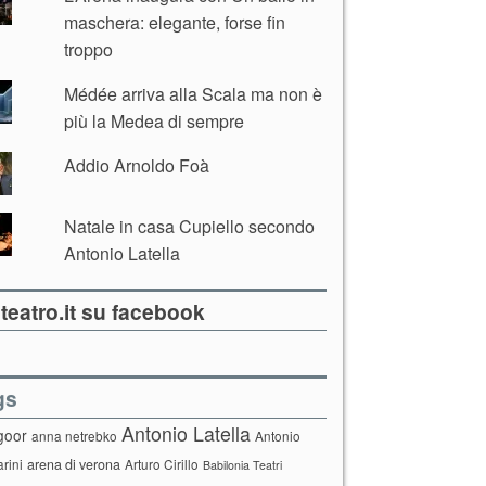
maschera: elegante, forse fin
troppo
Médée arriva alla Scala ma non è
più la Medea di sempre
Addio Arnoldo Foà
Natale in casa Cupiello secondo
Antonio Latella
teatro.it su facebook
gs
Antonio Latella
goor
anna netrebko
Antonio
arini
arena di verona
Arturo Cirillo
Babilonia Teatri