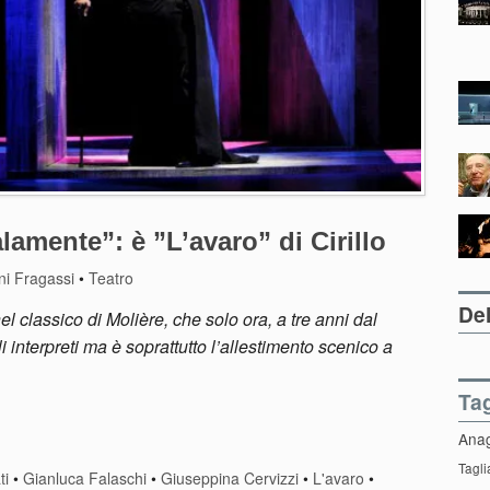
amente”: è ”L’avaro” di Cirillo
ni Fragassi
•
Teatro
Del
l classico di Molière, che solo ora, a tre anni dal
i interpreti ma è soprattutto l’allestimento scenico a
Ta
Ana
Tagli
ti
•
Gianluca Falaschi
•
Giuseppina Cervizzi
•
L'avaro
•