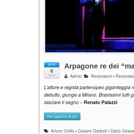
Arpagone re dei “mal
APR
6
Admin
Recensioni
•
Recensio
2014
L’attore e regista partenopeo giganteggia ne
debutto, giunge a Milano. Bravissimi tutti gl
lasciare il segno
–
Renato Palazzi
Per saperne di più
Arturo Cirillo
•
Cesare Garboli
•
Dario Gessa