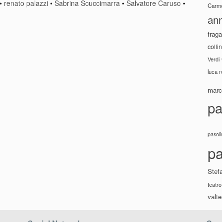
•
renato palazzi
•
Sabrina Scuccimarra
•
Salvatore Caruso
•
Carme
ann
fraga
colli
Verdi
luca 
marco
pa
pasoli
pa
Stef
teatro
valte