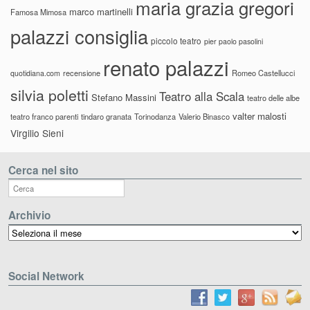
maria grazia gregori
marco martinelli
Famosa Mimosa
palazzi consiglia
piccolo teatro
pier paolo pasolini
renato palazzi
recensione
Romeo Castellucci
quotidiana.com
silvia poletti
Teatro alla Scala
Stefano Massini
teatro delle albe
valter malosti
teatro franco parenti
tindaro granata
Torinodanza
Valerio Binasco
Virgilio Sieni
Cerca nel sito
Archivio
Archivio
Social Network