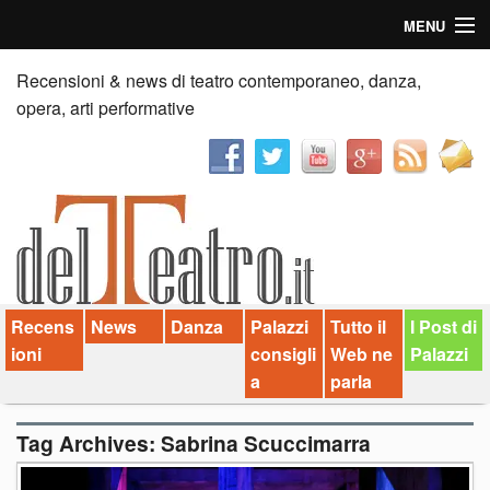
MENU
Home
Recensioni & news di teatro contemporaneo, danza,
opera, arti performative
Recensioni
Anticipazioni
News
Palazzi consiglia
Recens
News
Danza
Palazzi
Tutto il
I Post di
Video
ioni
consigli
Web ne
Palazzi
Chi siamo
a
parla
Contatti
Tag Archives:
Sabrina Scuccimarra
dT in English