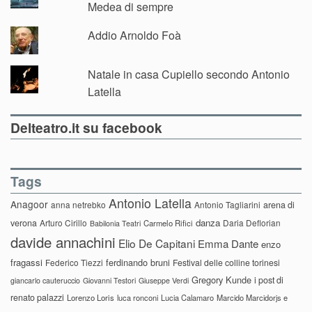
Medea di sempre
Addio Arnoldo Foà
Natale in casa Cupiello secondo Antonio
Latella
Delteatro.it su facebook
Tags
Antonio Latella
Anagoor
anna netrebko
Antonio Tagliarini
arena di
danza
verona
Arturo Cirillo
Daria Deflorian
Carmelo Rifici
Babilonia Teatri
davide annachini
Elio De Capitani
Emma Dante
enzo
fragassi
ferdinando bruni
Federico Tiezzi
Festival delle colline torinesi
Gregory Kunde
i post di
giancarlo cauteruccio
Giovanni Testori
Giuseppe Verdi
renato palazzi
Lorenzo Loris
luca ronconi
Lucia Calamaro
Marcido Marcidorjs e