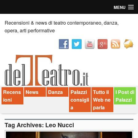
MENU
Home
Recensioni & news di teatro contemporaneo, danza,
opera, arti performative
Recensioni
Anticipazioni
News
Palazzi consiglia
Recens
News
Danza
Palazzi
Tutto il
I Post di
Video
ioni
consigli
Web ne
Palazzi
Chi siamo
a
parla
Contatti
Tag Archives:
Leo Nucci
dT in English