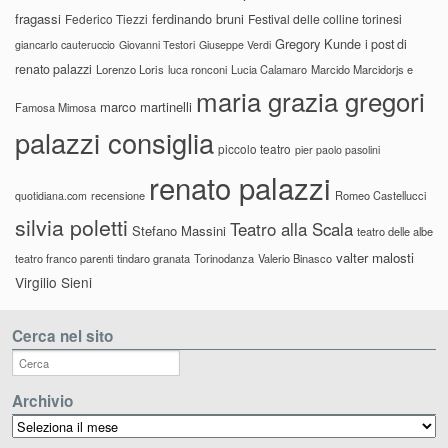
fragassi
ferdinando bruni
Federico Tiezzi
Festival delle colline torinesi
Gregory Kunde
i post di
giancarlo cauteruccio
Giovanni Testori
Giuseppe Verdi
renato palazzi
Lorenzo Loris
luca ronconi
Lucia Calamaro
Marcido Marcidorjs e
maria grazia gregori
marco martinelli
Famosa Mimosa
palazzi consiglia
piccolo teatro
pier paolo pasolini
renato palazzi
recensione
Romeo Castellucci
quotidiana.com
silvia poletti
Teatro alla Scala
Stefano Massini
teatro delle albe
valter malosti
teatro franco parenti
tindaro granata
Torinodanza
Valerio Binasco
Virgilio Sieni
Cerca nel sito
Archivio
Archivio