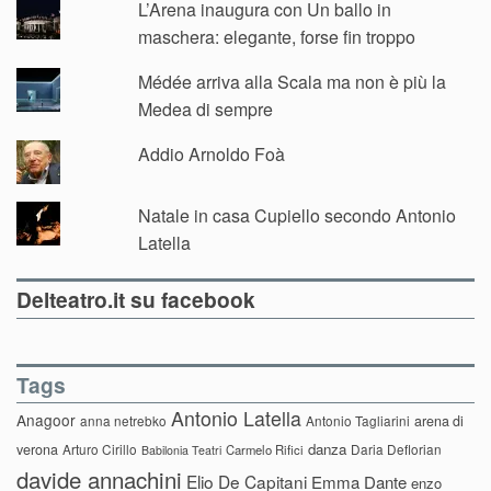
L’Arena inaugura con Un ballo in
maschera: elegante, forse fin troppo
Médée arriva alla Scala ma non è più la
Medea di sempre
Addio Arnoldo Foà
Natale in casa Cupiello secondo Antonio
Latella
Delteatro.it su facebook
Tags
Antonio Latella
Anagoor
anna netrebko
Antonio Tagliarini
arena di
danza
verona
Arturo Cirillo
Daria Deflorian
Carmelo Rifici
Babilonia Teatri
davide annachini
Elio De Capitani
Emma Dante
enzo