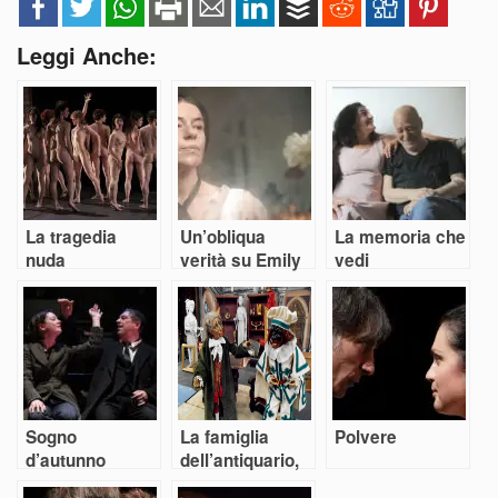
Leggi Anche:
La tragedia
Un’obliqua
La memoria che
nuda
verità su Emily
vedi
dell’umanità
Dickinson
spaurita di
Dubois
Sogno
La famiglia
Polvere
d’autunno
dell’antiquario,
puro Goldoni ma