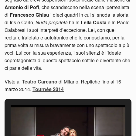
Antonio di Pofi
, che scandiscono nella scena iperrealista
di
Francesco Ghisu
i dieci quadri in cui si snoda la storia
di Iris e Carlo,
Nuda proprietà
ha in
Lella Costa
e in Paolo
Calabresi i suoi interpreti d’eccezione. Lei, con quel
recitare trafelato e autoironico che le conosciamo, per la
prima volta si misura bravamente con uno spettacolo a più
voci. Lui con la sua esperienza, i suoi silenzi è l’ideale
coprotagonista di questo spettacolo sottile e divertente che
ci parla della vita.
Visto al
Teatro Carcano
di Milano. Repliche fino al 16
marzo 2014.
Tournée 2014