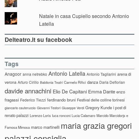
Natale in casa Cupiello secondo Antonio
Latella
Delteatro.it su facebook
Tags
Antonio Latella
Anagoor
anna netrebko
Antonio Tagliarini
arena di
danza
verona
Arturo Cirillo
Daria Deflorian
Carmelo Rifici
Babilonia Teatri
davide annachini
Elio De Capitani
Emma Dante
enzo
fragassi
ferdinando bruni
Federico Tiezzi
Festival delle colline torinesi
Gregory Kunde
i post di
giancarlo cauteruccio
Giovanni Testori
Giuseppe Verdi
renato palazzi
Lorenzo Loris
luca ronconi
Lucia Calamaro
Marcido Marcidorjs e
maria grazia gregori
marco martinelli
Famosa Mimosa
palazzi consiglia