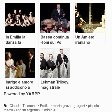
“Emilia”
Shakespeare e
ritorno
In Emilia la
Bassa continua
Un Amleto
danza fa
-Toni sul Po
iraniano
sistema
Intrigo e amore
Lehman Trilogy,
si addicono a
magistrale
Lev Dodin
storia di un
Powered by
YARPP
.
crollo
Claudio Tolcachir
•
Emilia
•
maria grazia gregori
•
piccolo
teatro
•
registi argentini; timbre 4