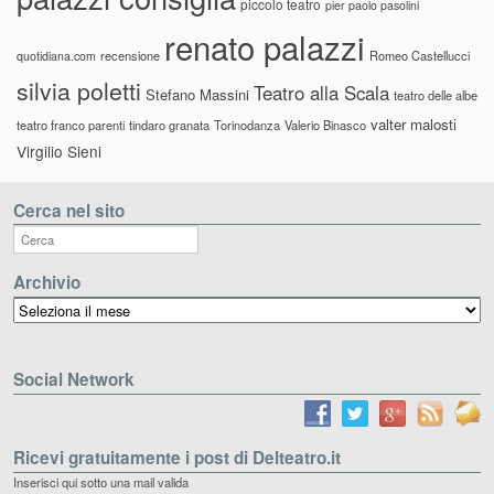
piccolo teatro
pier paolo pasolini
renato palazzi
recensione
Romeo Castellucci
quotidiana.com
silvia poletti
Teatro alla Scala
Stefano Massini
teatro delle albe
valter malosti
teatro franco parenti
tindaro granata
Torinodanza
Valerio Binasco
Virgilio Sieni
Cerca nel sito
Archivio
Archivio
Social Network
Ricevi gratuitamente i post di Delteatro.it
Inserisci qui sotto una mail valida