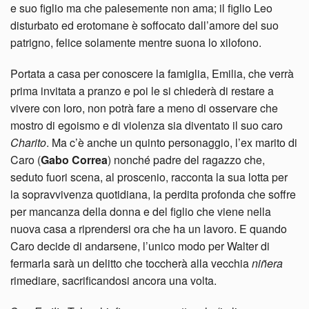
e suo figlio ma che palesemente non ama; il figlio Leo
disturbato ed erotomane è soffocato dall’amore del suo
patrigno, felice solamente mentre suona lo xilofono.
Portata a casa per conoscere la famiglia, Emilia, che verrà
prima invitata a pranzo e poi le si chiederà di restare a
vivere con loro, non potrà fare a meno di osservare che
mostro di egoismo e di violenza sia diventato il suo caro
Charito
. Ma c’è anche un quinto personaggio, l’ex marito di
Caro (
Gabo Correa
) nonché padre del ragazzo che,
seduto fuori scena, al proscenio, racconta la sua lotta per
la sopravvivenza quotidiana, la perdita profonda che soffre
per mancanza della donna e del figlio che viene nella
nuova casa a riprendersi ora che ha un lavoro. E quando
Caro decide di andarsene, l’unico modo per Walter di
fermarla sarà un delitto che toccherà alla vecchia
niñera
rimediare, sacrificandosi ancora una volta.