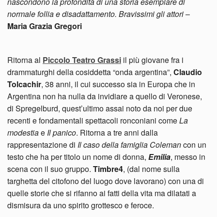
nascondono la profondità di una storia esemplare di
normale follia e disadattamento. Bravissimi gli attori
–
Maria Grazia Gregori
Ritorna al
Piccolo Teatro Grassi
il più giovane fra i
drammaturghi della cosiddetta “onda argentina”,
Claudio
Tolcachir
, 38 anni, il cui successo sia in Europa che in
Argentina non ha nulla da invidiare a quello di Veronese,
di Spregelburd, quest’ultimo assai noto da noi per due
recenti e fondamentali spettacoli ronconiani come
La
modestia
e
Il panico
. Ritorna a tre anni dalla
rappresentazione di
Il caso della famiglia Coleman
con un
testo che ha per titolo un nome di donna,
Emilia
, messo in
scena con il suo gruppo.
Timbre4
, (dal nome sulla
targhetta del citofono del luogo dove lavorano) con una di
quelle storie che si rifanno ai fatti della vita ma dilatati a
dismisura da uno spirito grottesco e feroce.