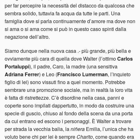
per far percepire la necessità del distacco da qualcosa che
sembra solido, tuttavia fa acqua da tutte le parti. Una
famiglia dove si parla continuamente d’amore ma dove non
si ama o si ama come si può in questo caso spinti dalla
negazione dell’altro.
Siamo dunque nella nuova casa .- più grande, più bella e
ovviamente più cara di quella dove Walter (l’ottimo
Carlos
Portaluppi
), il padre, Caro, la madre (una sensitiva
Adriana Ferrer
) e Leo (
Francisco Lumerman
, l’inquieto
figlio di lei) sono vissuti fino a quel momento. Potrebbe
sembrare una promozione sociale, ma in realtà la loro vita
è fatta di ristrettezze. C’è disordine nella casa, panni e
coperte sono impilati dappertutto, in modo da costruire una
specie di guscio, chiuso al fondo della scena da una porta
da cui entrano ed escono i personaggi. È Walter a trovare
per strada la vecchia balia, la
niñera
Emilia, l’unica che ha
voluto bene chi per lei è sempre
Charito
, come quando era