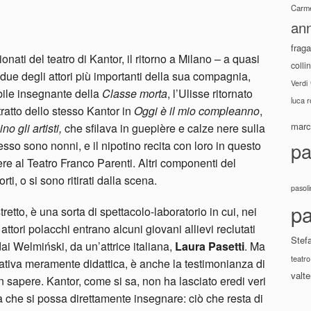
Carme
ann
fraga
onati del teatro di Kantor, il ritorno a Milano – a quasi
colli
 due degli attori più importanti della sua compagnia,
Verdi
sibile insegnante della
Classe morta
, l’Ulisse ritornato
luca 
itratto dello stesso Kantor in
Oggi è il mio compleanno
,
marco
no gli artisti,
che sfilava in guepière e calze nere sulla
pa
sso sono nonni, e il nipotino recita con loro in questo
re al Teatro Franco Parenti. Altri componenti del
i, o si sono ritirati dalla scena.
pasoli
pa
etto, è una sorta di spettacolo-laboratorio in cui, nei
attori polacchi entrano alcuni giovani allievi reclutati
Stef
 dai Welmiński, da un’attrice italiana,
Laura Pasetti
. Ma
teatro
ativa meramente didattica, è anche la testimonianza di
valte
 sapere. Kantor, come si sa, non ha lasciato eredi veri
 che si possa direttamente insegnare: ciò che resta di