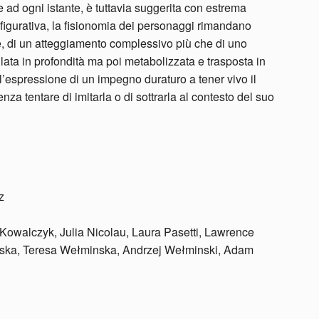
 ad ogni istante, è tuttavia suggerita con estrema
a figurativa, la fisionomia dei personaggi rimandano
anze, di un atteggiamento complessivo più che di uno
ilata in profondità ma poi metabolizzata e trasposta in
l’espressione di un impegno duraturo a tener vivo il
za tentare di imitarla o di sottrarla al contesto del suo
z
 Kowalczyk, Julia Nicolau, Laura Pasetti, Lawrence
ska, Teresa Wełminska, Andrzej Wełminski, Adam