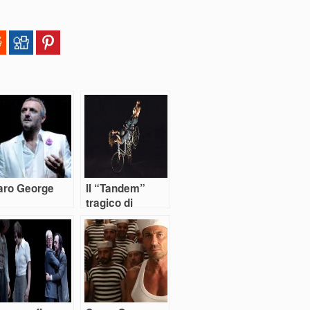
aro George
Il “Tandem”
tragico di
Civilleri-Lo
Sicco