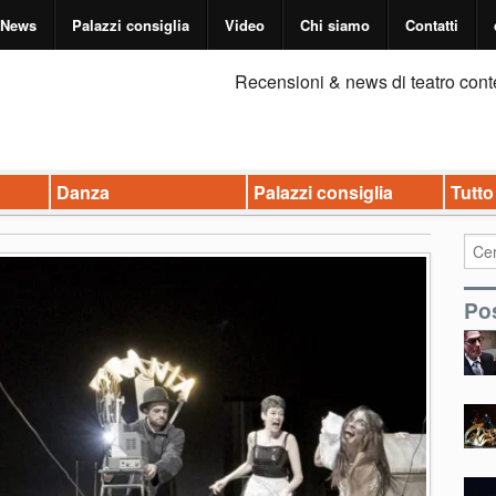
News
Palazzi consiglia
Video
Chi siamo
Contatti
Recensioni & news di teatro cont
Danza
Palazzi consiglia
Tutto
Pos