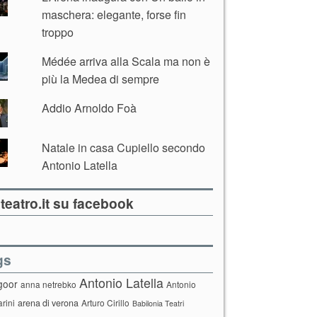
maschera: elegante, forse fin
troppo
Médée arriva alla Scala ma non è
più la Medea di sempre
Addio Arnoldo Foà
Natale in casa Cupiello secondo
Antonio Latella
teatro.it su facebook
gs
Antonio Latella
goor
anna netrebko
Antonio
arini
arena di verona
Arturo Cirillo
Babilonia Teatri