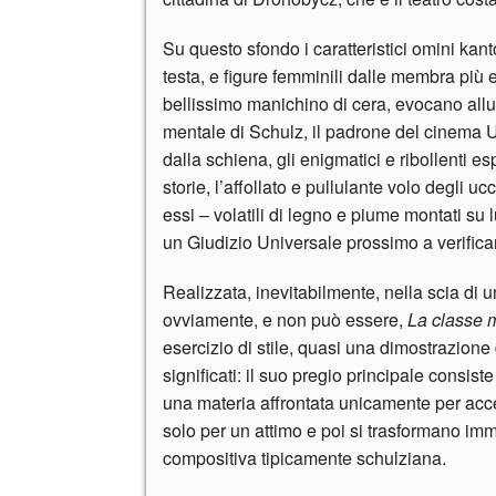
Su questo sfondo i caratteristici omini kanto
testa, e figure femminili dalle membra più e
bellissimo manichino di cera, evocano allu
mentale di Schulz, il padrone del cinema U
dalla schiena, gli enigmatici e ribollenti e
storie, l’affollato e pullulante volo degli u
essi – volatili di legno e piume montati su
un Giudizio Universale prossimo a verific
Realizzata, inevitabilmente, nella scia di 
ovviamente, e non può essere,
La classe 
esercizio di stile, quasi una dimostrazione d
significati: il suo pregio principale consist
una materia affrontata unicamente per acce
solo per un attimo e poi si trasformano im
compositiva tipicamente schulziana.