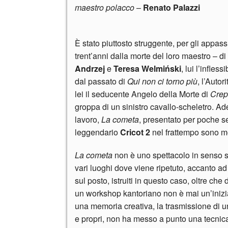
maestro polacco
–
Renato Palazzi
È stato piuttosto struggente, per gli appassi
trent’anni dalla morte del loro maestro – di
Andrzej
e
Teresa Welmiński
, lui l’infles
dal passato di
Qui non ci torno più
, l’Autor
lei il seducente Angelo della Morte di
Crepi
groppa di un sinistro cavallo-scheletro. Ade
lavoro,
La cometa
, presentato per poche se
leggendario
Cricot 2
nel frattempo sono mort
La cometa
non è uno spettacolo in senso str
vari luoghi dove viene ripetuto, accanto ad 
sul posto, istruiti in questo caso, oltre che
un workshop kantoriano non è mai un’inizi
una memoria creativa, la trasmissione di un
e propri, non ha messo a punto una tecnica