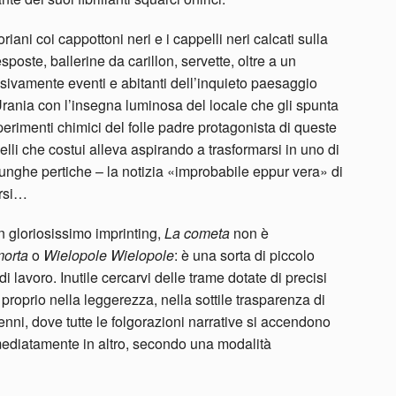
riani coi cappottoni neri e i cappelli neri calcati sulla
sposte, ballerine da carillon, servette, oltre a un
sivamente eventi e abitanti dell’inquieto paesaggio
rania con l’insegna luminosa del locale che gli spunta
sperimenti chimici del folle padre protagonista di queste
ccelli che costui alleva aspirando a trasformarsi in uno di
 lunghe pertiche – la notizia «improbabile eppur vera» di
arsi…
un gloriosissimo imprinting,
La cometa
non è
morta
o
Wielopole Wielopole
: è una sorta di piccolo
i lavoro. Inutile cercarvi delle trame dotate di precisi
e proprio nella leggerezza, nella sottile trasparenza di
nni, dove tutte le folgorazioni narrative si accendono
mediatamente in altro, secondo una modalità