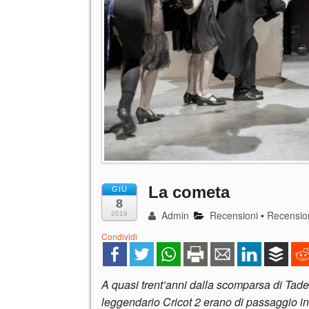
La cometa
GIU
8
Admin
Recensioni
•
Recension
2019
Condividi
A quasi trent’anni dalla scomparsa di Tadeus
leggendario Cricot 2 erano di passaggio in 