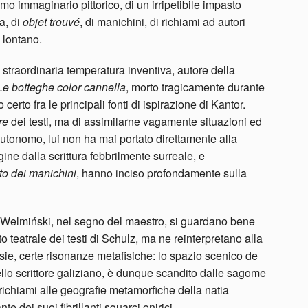
mo immaginario pittorico, di un irripetibile impasto
sa, di
objet trouvé
, di manichini, di richiami ad autori
 lontano.
 di straordinaria temperatura inventiva, autore della
Le botteghe color cannella
, morto tragicamente durante
certo fra le principali fonti di ispirazione di Kantor.
re
dei testi, ma di assimilarne vagamente situazioni ed
utonomo, lui non ha mai portato direttamente alla
ine dalla scrittura febbrilmente surreale, e
ato dei manichini
, hanno inciso profondamente sulla
Welmiński, nel segno del maestro, si guardano bene
teatrale dei testi di Schulz, ma ne reinterpretano alla
tasie, certe risonanze metafisiche: lo spazio scenico de
 dello scrittore galiziano, è dunque scandito dalle sagome
richiami alle geografie metamorfiche della natia
te dei suoi fibrillanti squarci onirici.