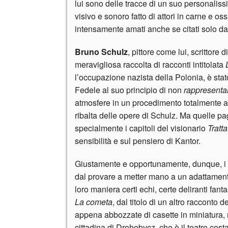
lui sono delle tracce di un suo personalissi
visivo e sonoro fatto di attori in carne e os
intensamente amati anche se citati solo da
Bruno Schulz
, pittore come lui, scrittore
meravigliosa raccolta di racconti intitolata
l’occupazione nazista della Polonia, è stato 
Fedele al suo principio di non
rappresenta
atmosfere in un procedimento totalmente a
ribalta delle opere di Schulz. Ma quelle pag
specialmente i capitoli del visionario
Tratt
sensibilità e sul pensiero di Kantor.
Giustamente e opportunamente, dunque, i 
dal provare a metter mano a un adattamento 
loro maniera certi echi, certe deliranti fan
La cometa
, dal titolo di un altro racconto
appena abbozzate di casette in miniatura, 
cittadina di Drohobycz, che è il teatro costan