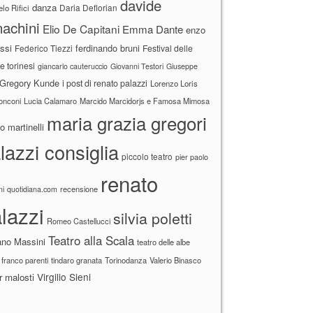
davide
danza
Daria Deflorian
lo Rifici
achini
Elio De Capitani
Emma Dante
enzo
ssi
ferdinando bruni
Federico Tiezzi
Festival delle
ne torinesi
giancarlo cauteruccio
Giovanni Testori
Giuseppe
Gregory Kunde
i post di renato palazzi
Lorenzo Loris
ronconi
Lucia Calamaro
Marcido Marcidorjs e Famosa Mimosa
maria grazia gregori
 martinelli
lazzi consiglia
piccolo teatro
pier paolo
renato
recensione
ni
quotidiana.com
lazzi
silvia poletti
Romeo Castellucci
Teatro alla Scala
ano Massini
teatro delle albe
 franco parenti
tindaro granata
Torinodanza
Valerio Binasco
Virgilio Sieni
r malosti