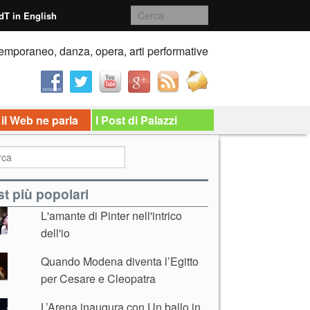
dT in English
emporaneo, danza, opera, arti performative
 il Web ne parla
I Post di Palazzi
t più popolari
L'amante di Pinter nell'intrico
dell'io
Quando Modena diventa l’Egitto
per Cesare e Cleopatra
L’Arena inaugura con Un ballo in