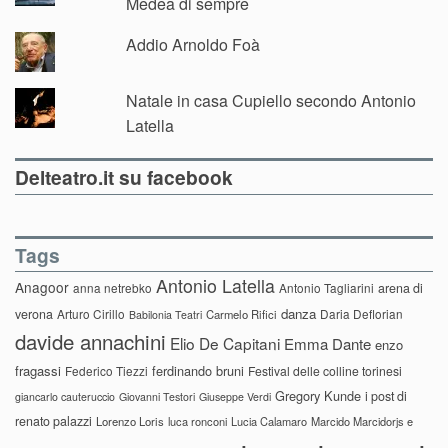
Medea di sempre
Addio Arnoldo Foà
Natale in casa Cupiello secondo Antonio
Latella
Delteatro.it su facebook
Tags
Antonio Latella
Anagoor
anna netrebko
Antonio Tagliarini
arena di
danza
verona
Arturo Cirillo
Daria Deflorian
Carmelo Rifici
Babilonia Teatri
davide annachini
Elio De Capitani
Emma Dante
enzo
fragassi
ferdinando bruni
Federico Tiezzi
Festival delle colline torinesi
Gregory Kunde
i post di
giancarlo cauteruccio
Giovanni Testori
Giuseppe Verdi
renato palazzi
Lorenzo Loris
luca ronconi
Lucia Calamaro
Marcido Marcidorjs e