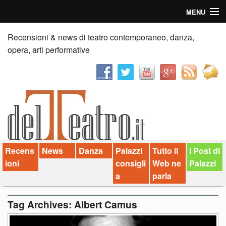
MENU
Home
Recensioni & news di teatro contemporaneo, danza,
opera, arti performative
Recensioni
Anticipazioni
News
Palazzi consiglia
Recens
News
Danza
Palazzi
Tutto il
I Post di
Video
ioni
consigli
Web ne
Palazzi
Chi siamo
a
parla
Contatti
Tag Archives:
Albert Camus
dT in English