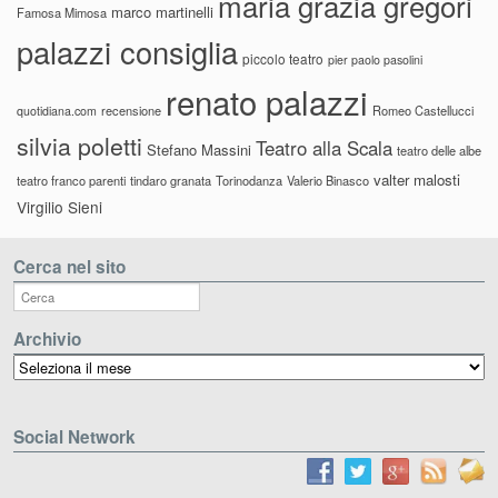
maria grazia gregori
marco martinelli
Famosa Mimosa
palazzi consiglia
piccolo teatro
pier paolo pasolini
renato palazzi
recensione
Romeo Castellucci
quotidiana.com
silvia poletti
Teatro alla Scala
Stefano Massini
teatro delle albe
valter malosti
teatro franco parenti
tindaro granata
Torinodanza
Valerio Binasco
Virgilio Sieni
Cerca nel sito
Archivio
Archivio
Social Network