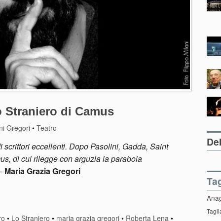
o Straniero di Camus
ni Gregori
•
Teatro
Del
i scrittori eccellenti. Dopo Pasolini, Gadda, Saint
us, di cui rilegge con arguzia la parabola
–
Maria Grazia Gregori
Ta
Ana
Tagli
ro
•
Lo Straniero
•
maria grazia gregori
•
Roberta Lena
•