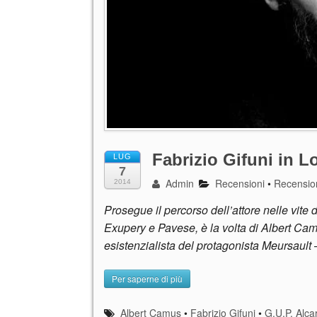
Fabrizio Gifuni in L
LUG
7
Admin
Recensioni
•
Recensio
2014
Prosegue il percorso dell’attore nelle vite d
Exupery e Pavese, è la volta di Albert Cam
esistenzialista del protagonista Meursault
Per saperne di più
Albert Camus
•
Fabrizio Gifuni
•
G.U.P. Alca