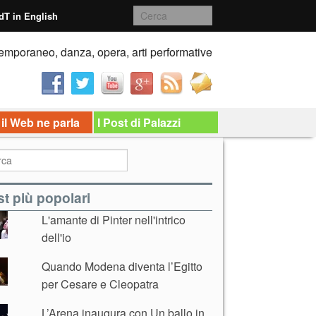
dT in English
emporaneo, danza, opera, arti performative
 il Web ne parla
I Post di Palazzi
t più popolari
L'amante di Pinter nell'intrico
dell'io
Quando Modena diventa l’Egitto
per Cesare e Cleopatra
L’Arena inaugura con Un ballo in