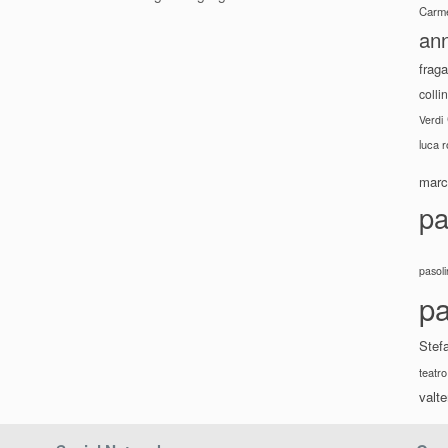
Carme
ann
fraga
colli
Verdi
luca 
marco
pa
pasoli
pa
Stef
teatro
valte