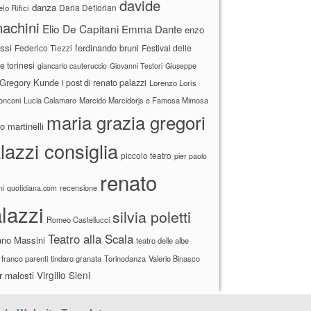
davide
danza
Daria Deflorian
lo Rifici
achini
Elio De Capitani
Emma Dante
enzo
ssi
ferdinando bruni
Federico Tiezzi
Festival delle
ne torinesi
giancarlo cauteruccio
Giovanni Testori
Giuseppe
Gregory Kunde
i post di renato palazzi
Lorenzo Loris
ronconi
Lucia Calamaro
Marcido Marcidorjs e Famosa Mimosa
maria grazia gregori
 martinelli
lazzi consiglia
piccolo teatro
pier paolo
renato
recensione
ni
quotidiana.com
lazzi
silvia poletti
Romeo Castellucci
Teatro alla Scala
ano Massini
teatro delle albe
 franco parenti
tindaro granata
Torinodanza
Valerio Binasco
Virgilio Sieni
r malosti