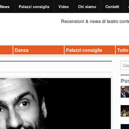
News
Palazzi consiglia
Video
Chi siamo
Contatti
Recensioni & news di teatro cont
Danza
Palazzi consiglia
Tutto
Pos