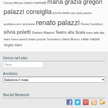
maria grazia gregori
marco martinelli
Famosa Mimosa
palazzi consiglia
piccolo teatro
pier paolo pasolini
renato palazzi
recensione
Romeo Castellucci
quotidiana.com
silvia poletti
Teatro alla Scala
Stefano Massini
teatro delle albe
valter malosti
teatro franco parenti
tindaro granata
Torinodanza
Valerio Binasco
Virgilio Sieni
Cerca nel sito
Archivio
Archivio
Social Network