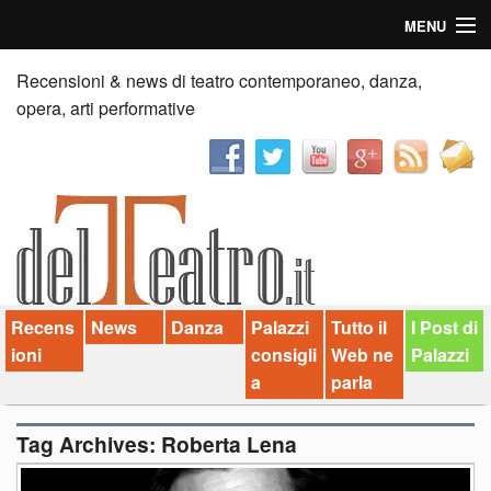
MENU
Home
Recensioni & news di teatro contemporaneo, danza,
opera, arti performative
Recensioni
Anticipazioni
News
Palazzi consiglia
Recens
News
Danza
Palazzi
Tutto il
I Post di
Video
ioni
consigli
Web ne
Palazzi
Chi siamo
a
parla
Contatti
Tag Archives:
Roberta Lena
dT in English