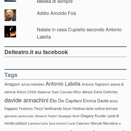
Medea di sempre
Addio Arnoldo Foà
Natale in casa Cupiello secondo Antonio
Latella
Delteatro.it su facebook
Tags
Antonio Latella
Anagoor
anna netrebko
Antonio Tagliarini
arena di
danza
verona
Arturo Cirillo
Daria Deflorian
Carmelo Rifici
Babilonia Teatri
davide annachini
Elio De Capitani
Emma Dante
enzo
fragassi
ferdinando bruni
Federico Tiezzi
Festival delle colline torinesi
Gregory Kunde
i post di
giancarlo cauteruccio
Giovanni Testori
Giuseppe Verdi
renato palazzi
Lorenzo Loris
luca ronconi
Lucia Calamaro
Marcido Marcidorjs e