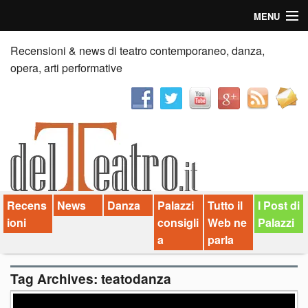
MENU
Home
Recensioni & news di teatro contemporaneo, danza,
opera, arti performative
Recensioni
Anticipazioni
News
Palazzi consiglia
Recens
News
Danza
Palazzi
Tutto il
I Post di
Video
ioni
consigli
Web ne
Palazzi
Chi siamo
a
parla
Contatti
Tag Archives:
teatodanza
dT in English