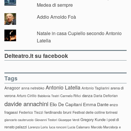
Medea di sempre
Addio Arnoldo Foà
Natale in casa Cupiello secondo Antonio
Latella
Delteatro.it su facebook
Tags
Antonio Latella
Anagoor
anna netrebko
Antonio Tagliarini
arena di
danza
verona
Arturo Cirillo
Daria Deflorian
Carmelo Rifici
Babilonia Teatri
davide annachini
Elio De Capitani
Emma Dante
enzo
fragassi
ferdinando bruni
Federico Tiezzi
Festival delle colline torinesi
Gregory Kunde
i post di
giancarlo cauteruccio
Giovanni Testori
Giuseppe Verdi
renato palazzi
Lorenzo Loris
luca ronconi
Lucia Calamaro
Marcido Marcidorjs e