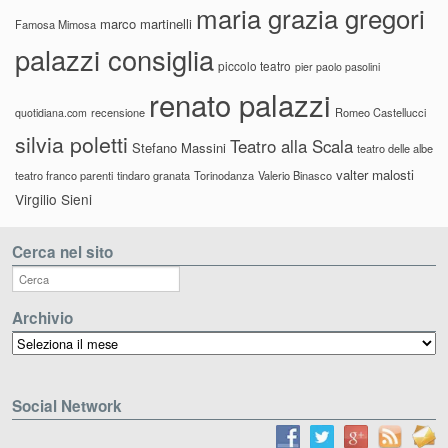
maria grazia gregori
marco martinelli
Famosa Mimosa
palazzi consiglia
piccolo teatro
pier paolo pasolini
renato palazzi
recensione
Romeo Castellucci
quotidiana.com
silvia poletti
Teatro alla Scala
Stefano Massini
teatro delle albe
valter malosti
teatro franco parenti
tindaro granata
Torinodanza
Valerio Binasco
Virgilio Sieni
Cerca nel sito
Archivio
Archivio
Social Network