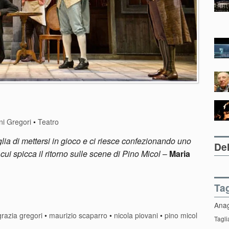
ni Gregori
•
Teatro
ia di mettersi in gioco e ci riesce confezionando uno
Del
 cui spicca il ritorno sulle scene di Pino Micol
–
Maria
Ta
Ana
razia gregori
•
maurizio scaparro
•
nicola piovani
•
pino micol
Tagli