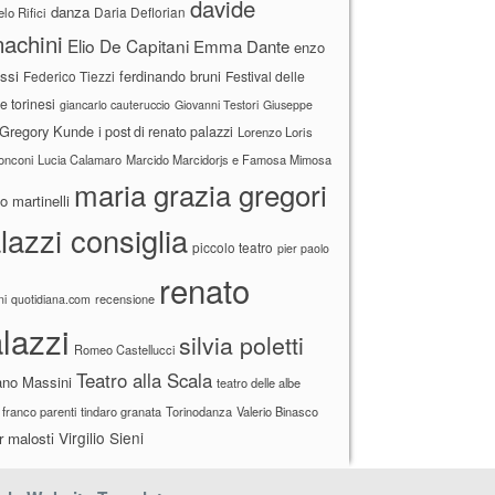
davide
danza
Daria Deflorian
lo Rifici
achini
Elio De Capitani
Emma Dante
enzo
ssi
ferdinando bruni
Federico Tiezzi
Festival delle
ne torinesi
giancarlo cauteruccio
Giovanni Testori
Giuseppe
Gregory Kunde
i post di renato palazzi
Lorenzo Loris
ronconi
Lucia Calamaro
Marcido Marcidorjs e Famosa Mimosa
maria grazia gregori
 martinelli
lazzi consiglia
piccolo teatro
pier paolo
renato
recensione
ni
quotidiana.com
lazzi
silvia poletti
Romeo Castellucci
Teatro alla Scala
ano Massini
teatro delle albe
 franco parenti
tindaro granata
Torinodanza
Valerio Binasco
Virgilio Sieni
r malosti