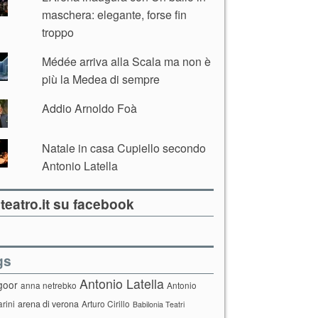
maschera: elegante, forse fin
troppo
Médée arriva alla Scala ma non è
più la Medea di sempre
Addio Arnoldo Foà
Natale in casa Cupiello secondo
Antonio Latella
teatro.it su facebook
gs
Antonio Latella
goor
anna netrebko
Antonio
arini
arena di verona
Arturo Cirillo
Babilonia Teatri