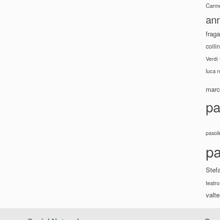
Carme
ann
fraga
colli
Verdi
luca 
marco
pa
pasoli
pa
Stef
teatro
valte