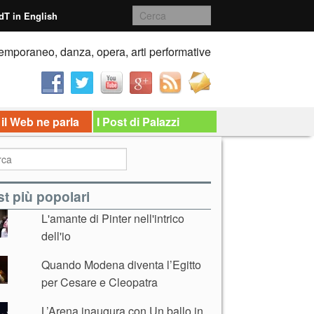
dT in English
emporaneo, danza, opera, arti performative
 il Web ne parla
I Post di Palazzi
t più popolari
L'amante di Pinter nell'intrico
dell'io
Quando Modena diventa l’Egitto
per Cesare e Cleopatra
L’Arena inaugura con Un ballo in