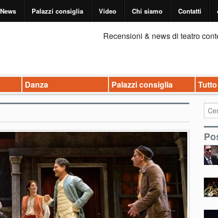
News
Palazzi consiglia
Video
Chi siamo
Contatti
Recensioni & news di teatro cont
Danza
Palazzi consiglia
Tutto
Pos