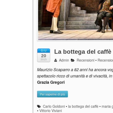
La bottega del caffè
GIU
20
Admin
Recensioni
•
Recensio
2015
Maurizio Scaparro a 82 anni ha ancora vogl
spettacolo ricco di umanità e di vivacità, in
Grazia Gregori
Per saperne di più
Carlo Goldoni
•
la bottega del caffè
•
maria g
•
Vittorio Viviani