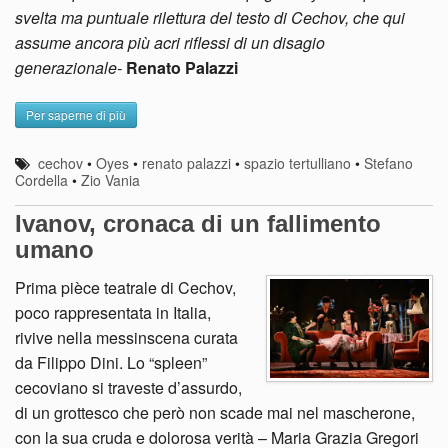
svelta ma puntuale rilettura del testo di Cechov, che qui
assume ancora più acri riflessi di un disagio
generazionale-
Renato Palazzi
Per saperne di più
cechov
•
Oyes
•
renato palazzi
•
spazio tertulliano
•
Stefano
Cordella
•
Zio Vania
Ivanov, cronaca di un fallimento
umano
Prima pièce teatrale di Cechov,
poco rappresentata in Italia,
rivive nella messinscena curata
da Filippo Dini. Lo “spleen”
cecoviano si traveste d’assurdo,
di un grottesco che però non scade mai nel mascherone,
con la sua cruda e dolorosa verità – Maria Grazia Gregori