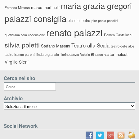
maria grazia gregori
marco martinelli
Famosa Mimosa
palazzi consiglia
piccolo teatro
pier paolo pasolini
renato palazzi
recensione
Romeo Castellucci
quotidiana.com
silvia poletti
Teatro alla Scala
Stefano Massini
teatro delle albe
valter malosti
teatro franco parenti
tindaro granata
Torinodanza
Valerio Binasco
Virgilio Sieni
Cerca nel sito
Archivio
Archivio
Social Network