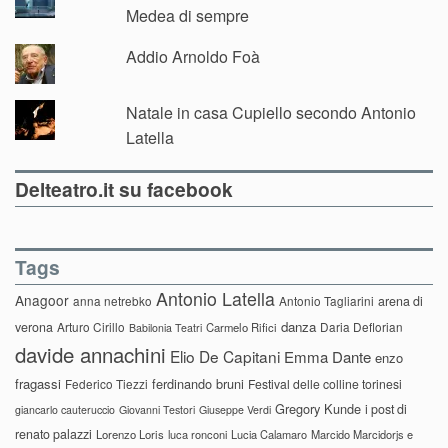
Medea di sempre
Addio Arnoldo Foà
Natale in casa Cupiello secondo Antonio
Latella
Delteatro.it su facebook
Tags
Antonio Latella
Anagoor
anna netrebko
Antonio Tagliarini
arena di
danza
verona
Arturo Cirillo
Daria Deflorian
Carmelo Rifici
Babilonia Teatri
davide annachini
Elio De Capitani
Emma Dante
enzo
fragassi
ferdinando bruni
Federico Tiezzi
Festival delle colline torinesi
Gregory Kunde
i post di
giancarlo cauteruccio
Giovanni Testori
Giuseppe Verdi
renato palazzi
Lorenzo Loris
luca ronconi
Lucia Calamaro
Marcido Marcidorjs e