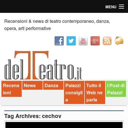
MENU
Home
Recensioni & news di teatro contemporaneo, danza,
opera, arti performative
Recensioni
Anticipazioni
News
Palazzi consiglia
Recens
News
Danza
Palazzi
Tutto il
I Post di
Video
ioni
consigli
Web ne
Palazzi
Chi siamo
a
parla
Contatti
Tag Archives:
cechov
dT in English