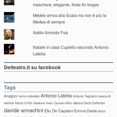
maschera: elegante, forse fin troppo
Médée arriva alla Scala ma non è più la
Medea di sempre
Addio Arnoldo Foà
Natale in casa Cupiello secondo Antonio
Latella
Delteatro.it su facebook
Tags
Antonio Latella
Anagoor
anna netrebko
Antonio Tagliarini
arena di
danza
verona
Arturo Cirillo
Daria Deflorian
Carmelo Rifici
Babilonia Teatri
davide annachini
Elio De Capitani
Emma Dante
enzo