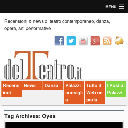
MENU
Home
Recensioni & news di teatro contemporaneo, danza,
opera, arti performative
Recensioni
Anticipazioni
News
Palazzi consiglia
Recens
News
Danza
Palazzi
Tutto il
I Post di
Video
ioni
consigli
Web ne
Palazzi
Chi siamo
a
parla
Contatti
Tag Archives:
Oyes
dT in English