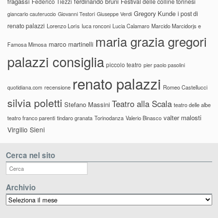
fragassi
ferdinando bruni
Federico Tiezzi
Festival delle colline torinesi
Gregory Kunde
i post di
giancarlo cauteruccio
Giovanni Testori
Giuseppe Verdi
renato palazzi
Lorenzo Loris
luca ronconi
Lucia Calamaro
Marcido Marcidorjs e
maria grazia gregori
marco martinelli
Famosa Mimosa
palazzi consiglia
piccolo teatro
pier paolo pasolini
renato palazzi
recensione
Romeo Castellucci
quotidiana.com
silvia poletti
Teatro alla Scala
Stefano Massini
teatro delle albe
valter malosti
teatro franco parenti
tindaro granata
Torinodanza
Valerio Binasco
Virgilio Sieni
Cerca nel sito
Archivio
Archivio