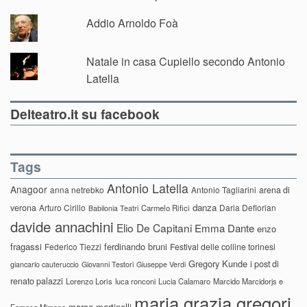
Addio Arnoldo Foà
Natale in casa Cupiello secondo Antonio
Latella
Delteatro.it su facebook
Tags
Antonio Latella
Anagoor
anna netrebko
Antonio Tagliarini
arena di
danza
verona
Arturo Cirillo
Daria Deflorian
Carmelo Rifici
Babilonia Teatri
davide annachini
Elio De Capitani
Emma Dante
enzo
fragassi
ferdinando bruni
Federico Tiezzi
Festival delle colline torinesi
Gregory Kunde
i post di
giancarlo cauteruccio
Giovanni Testori
Giuseppe Verdi
renato palazzi
Lorenzo Loris
luca ronconi
Lucia Calamaro
Marcido Marcidorjs e
maria grazia gregori
marco martinelli
Famosa Mimosa