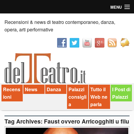
MENU
Home
Recensioni & news di teatro contemporaneo, danza,
opera, arti performative
Recensioni
Anticipazioni
News
Palazzi consiglia
Recens
News
Danza
Palazzi
Tutto il
I Post di
Video
ioni
consigli
Web ne
Palazzi
Chi siamo
a
parla
Contatti
Tag Archives:
Faust ovvero Arricogghiti u filu
dT in English