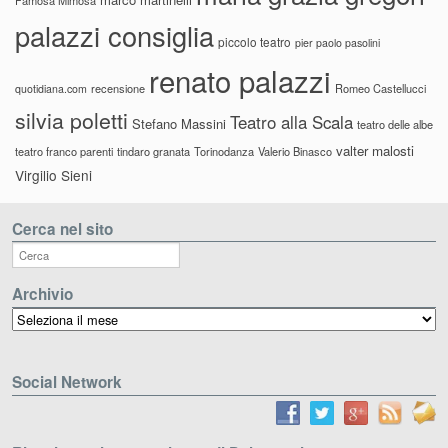
palazzi consiglia
piccolo teatro
pier paolo pasolini
renato palazzi
recensione
Romeo Castellucci
quotidiana.com
silvia poletti
Teatro alla Scala
Stefano Massini
teatro delle albe
valter malosti
teatro franco parenti
tindaro granata
Torinodanza
Valerio Binasco
Virgilio Sieni
Cerca nel sito
Archivio
Archivio
Social Network