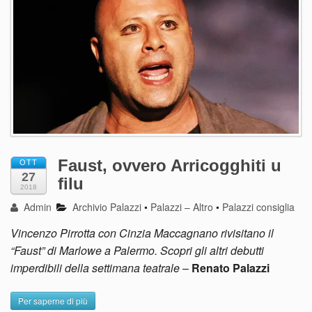
Faust, ovvero Arricogghiti u
OTT
27
filu
2018
Admin
Archivio Palazzi
•
Palazzi – Altro
•
Palazzi consiglia
Vincenzo Pirrotta con Cinzia Maccagnano rivisitano il
“Faust” di Marlowe a Palermo. Scopri gli altri debutti
imperdibili della settimana teatrale
–
Renato Palazzi
Per saperne di più