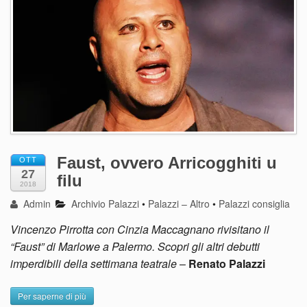
Faust, ovvero Arricogghiti u
OTT
27
filu
2018
Admin
Archivio Palazzi
•
Palazzi – Altro
•
Palazzi consiglia
Vincenzo Pirrotta con Cinzia Maccagnano rivisitano il
“Faust” di Marlowe a Palermo. Scopri gli altri debutti
imperdibili della settimana teatrale
–
Renato Palazzi
Per saperne di più