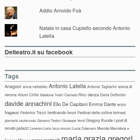
Addio Arnoldo Foà
Natale in casa Cupiello secondo Antonio
Latella
Delteatro.it su facebook
Tags
Antonio Latella
Anagoor
anna netrebko
Antonio Tagliarini
arena di
danza
verona
Arturo Cirillo
Daria Deflorian
Carmelo Rifici
Babilonia Teatri
davide annachini
Elio De Capitani
Emma Dante
enzo
fragassi
ferdinando bruni
Federico Tiezzi
Festival delle colline torinesi
Gregory Kunde
i post di
giancarlo cauteruccio
Giovanni Testori
Giuseppe Verdi
renato palazzi
Lorenzo Loris
luca ronconi
Lucia Calamaro
Marcido Marcidorjs e
maria grazia gregori
marco martinelli
Famosa Mimosa