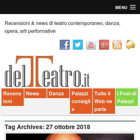
MENU
Home
Recensioni & news di teatro contemporaneo, danza,
opera, arti performative
Recensioni
Anticipazioni
News
Palazzi consiglia
Recens
News
Danza
Palazzi
Tutto il
I Post di
Video
ioni
consigli
Web ne
Palazzi
Chi siamo
a
parla
Contatti
Tag Archives:
27 ottobre 2018
dT in English