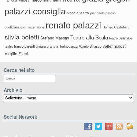
palazzi consiglia
piccolo teatro
pier paolo pasolini
renato palazzi
recensione
Romeo Castellucci
quotidiana.com
silvia poletti
Teatro alla Scala
Stefano Massini
teatro delle albe
valter malosti
teatro franco parenti
tindaro granata
Torinodanza
Valerio Binasco
Virgilio Sieni
Cerca nel sito
Archivio
Archivio
Social Network