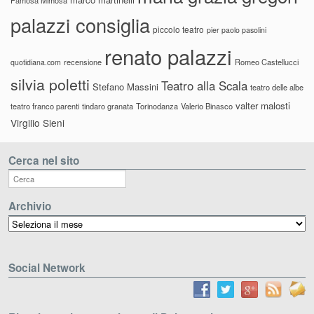
palazzi consiglia
piccolo teatro
pier paolo pasolini
renato palazzi
recensione
Romeo Castellucci
quotidiana.com
silvia poletti
Teatro alla Scala
Stefano Massini
teatro delle albe
valter malosti
teatro franco parenti
tindaro granata
Torinodanza
Valerio Binasco
Virgilio Sieni
Cerca nel sito
Archivio
Archivio
Social Network