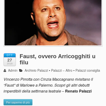
Faust, ovvero Arricogghiti u
OTT
27
filu
2018
Admin
Archivio Palazzi
•
Palazzi – Altro
•
Palazzi consiglia
Vincenzo Pirrotta con Cinzia Maccagnano rivisitano il
“Faust” di Marlowe a Palermo. Scopri gli altri debutti
imperdibili della settimana teatrale
–
Renato Palazzi
Per saperne di più