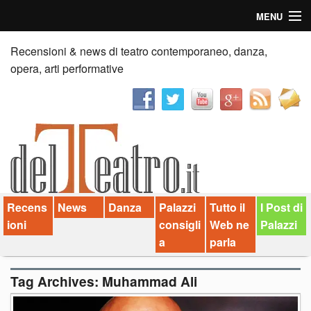
MENU
Home
Recensioni & news di teatro contemporaneo, danza,
opera, arti performative
Recensioni
Anticipazioni
News
Palazzi consiglia
Recens
News
Danza
Palazzi
Tutto il
I Post di
Video
ioni
consigli
Web ne
Palazzi
Chi siamo
a
parla
Contatti
Tag Archives:
Muhammad Ali
dT in English