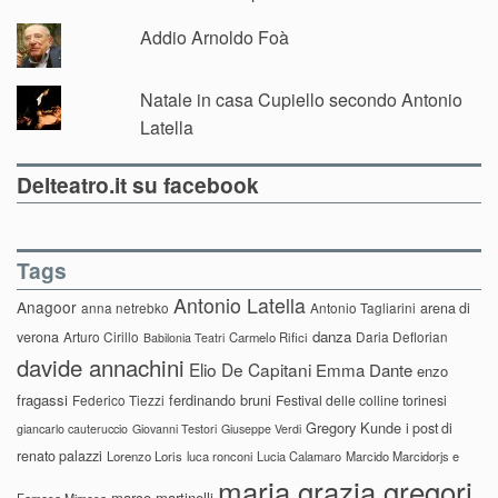
Addio Arnoldo Foà
Natale in casa Cupiello secondo Antonio
Latella
Delteatro.it su facebook
Tags
Antonio Latella
Anagoor
anna netrebko
Antonio Tagliarini
arena di
danza
verona
Arturo Cirillo
Daria Deflorian
Carmelo Rifici
Babilonia Teatri
davide annachini
Elio De Capitani
Emma Dante
enzo
fragassi
ferdinando bruni
Federico Tiezzi
Festival delle colline torinesi
Gregory Kunde
i post di
giancarlo cauteruccio
Giovanni Testori
Giuseppe Verdi
renato palazzi
Lorenzo Loris
luca ronconi
Lucia Calamaro
Marcido Marcidorjs e
maria grazia gregori
marco martinelli
Famosa Mimosa