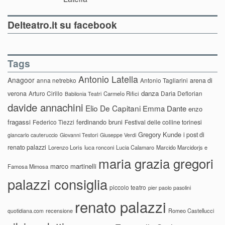
Delteatro.it su facebook
Tags
Antonio Latella
Anagoor
anna netrebko
Antonio Tagliarini
arena di
danza
verona
Arturo Cirillo
Daria Deflorian
Carmelo Rifici
Babilonia Teatri
davide annachini
Elio De Capitani
Emma Dante
enzo
fragassi
ferdinando bruni
Federico Tiezzi
Festival delle colline torinesi
Gregory Kunde
i post di
giancarlo cauteruccio
Giovanni Testori
Giuseppe Verdi
renato palazzi
Lorenzo Loris
luca ronconi
Lucia Calamaro
Marcido Marcidorjs e
maria grazia gregori
marco martinelli
Famosa Mimosa
palazzi consiglia
piccolo teatro
pier paolo pasolini
renato palazzi
recensione
Romeo Castellucci
quotidiana.com