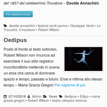
del 1857 del celeberrimo Trovatore
–
Davide Annachini
Per saperne di più
davide annachini
•
festival verdi parma
•
Giuseppe Verdi
•
Le
Trouvère. il trovatore
•
Robert Wilson
Oedipus
Posto di fronte al testo sofocleo,
Robert Wilson non rinuncia ad
esercitare il suo stile registico
inconfondibile mettendo in scena
un eroe che cerca di dominare
spazio e tempo, passato e futuro. Eroe e vittima allo stesso
tempo – Maria Grazia Gregori
Per saperne di più
07/10/2018
Admin
News
Aedipus
•
Edipo
•
maria
grazia gregori
•
Robert Wilson
•
teatro olimpico vicenza