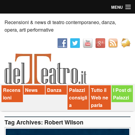
MENU
Home
Recensioni & news di teatro contemporaneo, danza,
opera, arti performative
Recensioni
Anticipazioni
News
Palazzi consiglia
Recens
News
Danza
Palazzi
Tutto il
I Post di
Video
ioni
consigli
Web ne
Palazzi
Chi siamo
a
parla
Contatti
Tag Archives:
Robert Wilson
dT in English