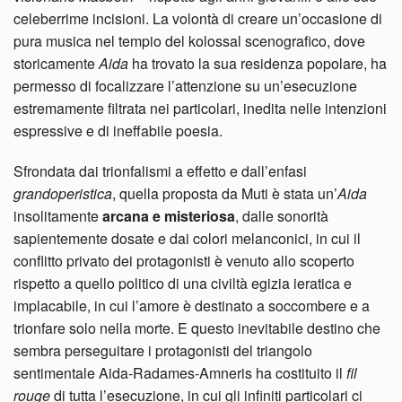
celeberrime incisioni. La volontà di creare un’occasione di
pura musica nel tempio del kolossal scenografico, dove
storicamente
Aida
ha trovato la sua residenza popolare, ha
permesso di focalizzare l’attenzione su un’esecuzione
estremamente filtrata nei particolari, inedita nelle intenzioni
espressive e di ineffabile poesia.
Sfrondata dai trionfalismi a effetto e dall’enfasi
grandoperistica
, quella proposta da Muti è stata un’
Aida
insolitamente
arcana e misteriosa
, dalle sonorità
sapientemente dosate e dai colori melanconici, in cui il
conflitto privato dei protagonisti è venuto allo scoperto
rispetto a quello politico di una civiltà egizia ieratica e
implacabile, in cui l’amore è destinato a soccombere e a
trionfare solo nella morte. E questo inevitabile destino che
sembra perseguitare i protagonisti del triangolo
sentimentale Aida-Radames-Amneris ha costituito il
fil
rouge
di tutta l’esecuzione, in cui gli infiniti particolari ci