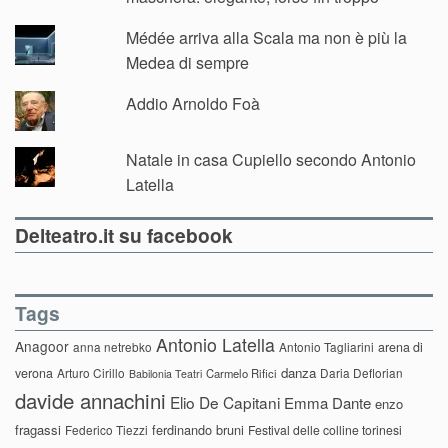
Médée arriva alla Scala ma non è più la
Medea di sempre
Addio Arnoldo Foà
Natale in casa Cupiello secondo Antonio
Latella
Delteatro.it su facebook
Tags
Antonio Latella
Anagoor
anna netrebko
Antonio Tagliarini
arena di
danza
verona
Arturo Cirillo
Daria Deflorian
Carmelo Rifici
Babilonia Teatri
davide annachini
Elio De Capitani
Emma Dante
enzo
fragassi
ferdinando bruni
Federico Tiezzi
Festival delle colline torinesi