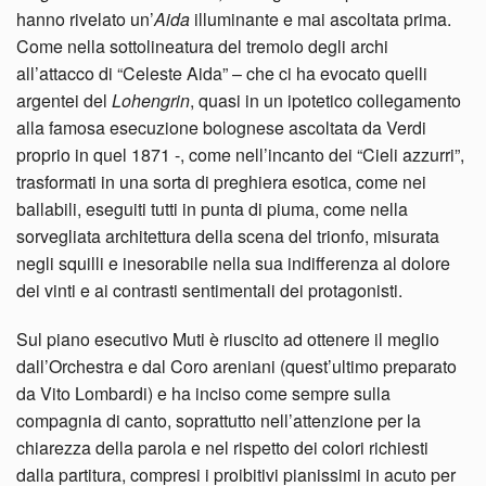
hanno rivelato un’
Aida
illuminante e mai ascoltata prima.
Come nella sottolineatura del tremolo degli archi
all’attacco di “Celeste Aida” – che ci ha evocato quelli
argentei del
Lohengrin
, quasi in un ipotetico collegamento
alla famosa esecuzione bolognese ascoltata da Verdi
proprio in quel 1871 -, come nell’incanto dei “Cieli azzurri”,
trasformati in una sorta di preghiera esotica, come nei
ballabili, eseguiti tutti in punta di piuma, come nella
sorvegliata architettura della scena del trionfo, misurata
negli squilli e inesorabile nella sua indifferenza al dolore
dei vinti e ai contrasti sentimentali dei protagonisti.
Sul piano esecutivo Muti è riuscito ad ottenere il meglio
dall’Orchestra e dal Coro areniani (quest’ultimo preparato
da Vito Lombardi) e ha inciso come sempre sulla
compagnia di canto, soprattutto nell’attenzione per la
chiarezza della parola e nel rispetto dei colori richiesti
dalla partitura, compresi i proibitivi pianissimi in acuto per