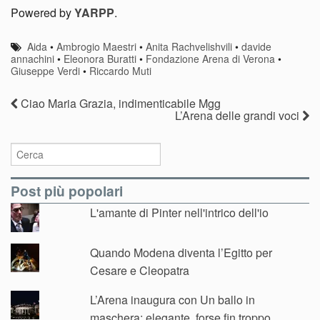
dispetto del
stelle stanno a
Powered by
YARPP
.
virus e del
cantare
maltempo
Aida
•
Ambrogio Maestri
•
Anita Rachvelishvili
•
davide
annachini
•
Eleonora Buratti
•
Fondazione Arena di Verona
•
Giuseppe Verdi
•
Riccardo Muti
Ciao Maria Grazia, indimenticabile Mgg
L’Arena delle grandi voci
Post più popolari
L'amante di Pinter nell'intrico dell'io
Quando Modena diventa l’Egitto per
Cesare e Cleopatra
L’Arena inaugura con Un ballo in
maschera: elegante, forse fin troppo