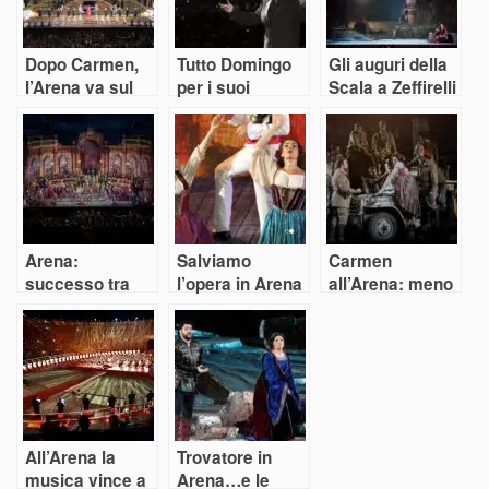
Dopo Carmen,
Tutto Domingo
Gli auguri della
l’Arena va sul
per i suoi
Scala a Zeffirelli
classico con
cinquant’anni in
con la sua Aida
Aida e Turandot
Arena
di Zeffirelli
Arena:
Salviamo
Carmen
successo tra
l’opera in Arena
all’Arena: meno
sfarzo e
e ridiamola al
spettacolarità e
minimalismo
mondo
più regia
pensando a
Zeffirelli
All’Arena la
Trovatore in
musica vince a
Arena…e le