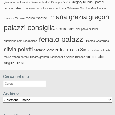
Gregory Kunde
i post di
giancarlo cauteruccio
Giovanni Testori
Giuseppe Verdi
renato palazzi
Lorenzo Loris
luca ronconi
Lucia Calamaro
Marcido Marcidorjs e
maria grazia gregori
marco martinelli
Famosa Mimosa
palazzi consiglia
piccolo teatro
pier paolo pasolini
renato palazzi
recensione
Romeo Castellucci
quotidiana.com
silvia poletti
Teatro alla Scala
Stefano Massini
teatro delle albe
valter malosti
teatro franco parenti
tindaro granata
Torinodanza
Valerio Binasco
Virgilio Sieni
Cerca nel sito
Archivio
Archivio