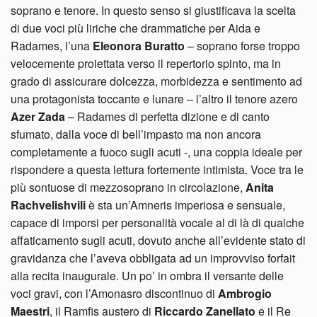
soprano e tenore. In questo senso si giustificava la scelta
di due voci più liriche che drammatiche per Aida e
Radames, l’una
Eleonora Buratto
– soprano forse troppo
velocemente proiettata verso il repertorio spinto, ma in
grado di assicurare dolcezza, morbidezza e sentimento ad
una protagonista toccante e lunare – l’altro il tenore azero
Azer Zada
– Radames di perfetta dizione e di canto
sfumato, dalla voce di bell’impasto ma non ancora
completamente a fuoco sugli acuti -, una coppia ideale per
rispondere a questa lettura fortemente intimista. Voce tra le
più sontuose di mezzosoprano in circolazione,
Anita
Rachvelishvili
è sta un’Amneris imperiosa e sensuale,
capace di imporsi per personalità vocale al di là di qualche
affaticamento sugli acuti, dovuto anche all’evidente stato di
gravidanza che l’aveva obbligata ad un improvviso forfait
alla recita inaugurale. Un po’ in ombra il versante delle
voci gravi, con l’Amonasro discontinuo di
Ambrogio
Maestri
, il Ramfis austero di
Riccardo Zanellato
e il Re