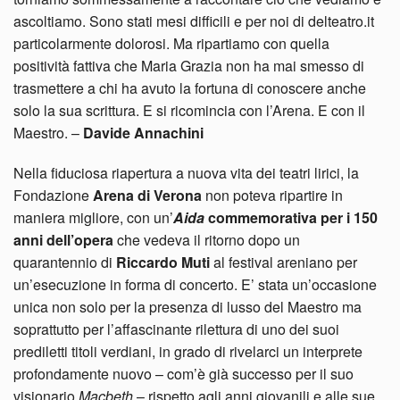
ascoltiamo. Sono stati mesi difficili e per noi di delteatro.it
particolarmente dolorosi. Ma ripartiamo con quella
positività fattiva che Maria Grazia non ha mai smesso di
trasmettere a chi ha avuto la fortuna di conoscere anche
solo la sua scrittura. E si ricomincia con l’Arena. E con il
Maestro. –
Davide Annachini
Nella fiduciosa riapertura a nuova vita dei teatri lirici, la
Fondazione
Arena di Verona
non poteva ripartire in
maniera migliore, con un’
Aida
commemorativa per i 150
anni dell’opera
che vedeva il ritorno dopo un
quarantennio di
Riccardo Muti
al festival areniano per
un’esecuzione in forma di concerto. E’ stata un’occasione
unica non solo per la presenza di lusso del Maestro ma
soprattutto per l’affascinante rilettura di uno dei suoi
prediletti titoli verdiani, in grado di rivelarci un interprete
profondamente nuovo – com’è già successo per il suo
visionario
Macbeth
– rispetto agli anni giovanili e alle sue