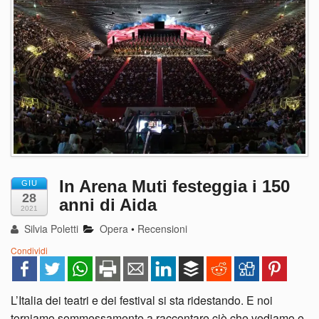
In Arena Muti festeggia i 150
GIU
28
anni di Aida
2021
Silvia Poletti
Opera
•
Recensioni
Condividi
L’Italia dei teatri e dei festival si sta ridestando. E noi
torniamo sommessamente a raccontare ciò che vediamo e