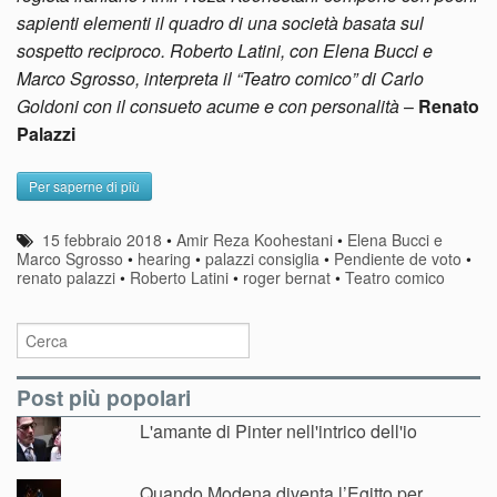
sapienti elementi il quadro di una società basata sul
sospetto reciproco. Roberto Latini, con Elena Bucci e
Marco Sgrosso, interpreta il “Teatro comico” di Carlo
Goldoni con il consueto acume e con personalità
–
Renato
Palazzi
Per saperne di più
15 febbraio 2018
•
Amir Reza Koohestani
•
Elena Bucci e
Marco Sgrosso
•
hearing
•
palazzi consiglia
•
Pendiente de voto
•
renato palazzi
•
Roberto Latini
•
roger bernat
•
Teatro comico
Post più popolari
L'amante di Pinter nell'intrico dell'io
Quando Modena diventa l’Egitto per