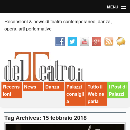
MENU
Home
Recensioni & news di teatro contemporaneo, danza,
opera, arti performative
Recensioni
Anticipazioni
News
Palazzi consiglia
Recens
News
Danza
Palazzi
Tutto il
I Post di
Video
ioni
consigli
Web ne
Palazzi
Chi siamo
a
parla
Contatti
Tag Archives:
15 febbraio 2018
dT in English