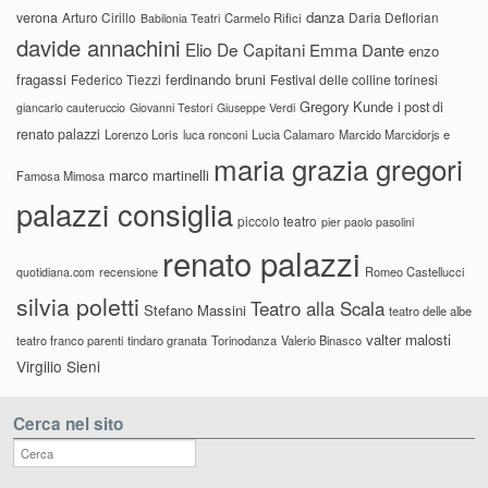
danza
verona
Arturo Cirillo
Daria Deflorian
Carmelo Rifici
Babilonia Teatri
davide annachini
Elio De Capitani
Emma Dante
enzo
fragassi
ferdinando bruni
Federico Tiezzi
Festival delle colline torinesi
Gregory Kunde
i post di
giancarlo cauteruccio
Giovanni Testori
Giuseppe Verdi
renato palazzi
Lorenzo Loris
luca ronconi
Lucia Calamaro
Marcido Marcidorjs e
maria grazia gregori
marco martinelli
Famosa Mimosa
palazzi consiglia
piccolo teatro
pier paolo pasolini
renato palazzi
recensione
Romeo Castellucci
quotidiana.com
silvia poletti
Teatro alla Scala
Stefano Massini
teatro delle albe
valter malosti
teatro franco parenti
tindaro granata
Torinodanza
Valerio Binasco
Virgilio Sieni
Cerca nel sito