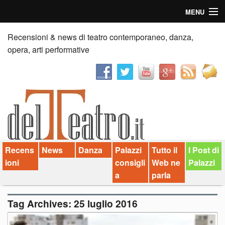
MENU
Home
Recensioni & news di teatro contemporaneo, danza,
opera, arti performative
Recensioni
Anticipazioni
News
Palazzi consiglia
Recens
News
Danza
Palazzi
Tutto il
I Post di
Video
ioni
consigli
Web ne
Palazzi
Chi siamo
a
parla
Contatti
Tag Archives:
25 luglio 2016
dT in English