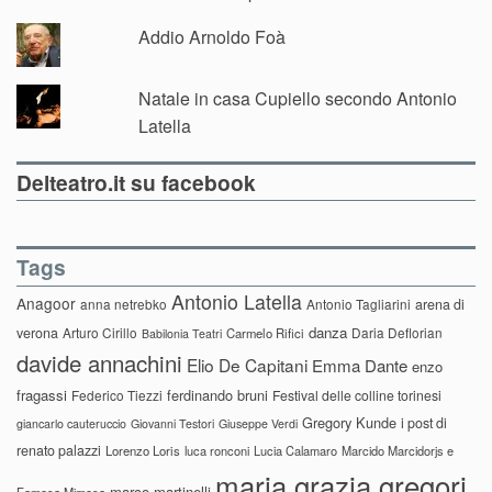
Addio Arnoldo Foà
Natale in casa Cupiello secondo Antonio
Latella
Delteatro.it su facebook
Tags
Antonio Latella
Anagoor
anna netrebko
Antonio Tagliarini
arena di
danza
verona
Arturo Cirillo
Daria Deflorian
Carmelo Rifici
Babilonia Teatri
davide annachini
Elio De Capitani
Emma Dante
enzo
fragassi
ferdinando bruni
Federico Tiezzi
Festival delle colline torinesi
Gregory Kunde
i post di
giancarlo cauteruccio
Giovanni Testori
Giuseppe Verdi
renato palazzi
Lorenzo Loris
luca ronconi
Lucia Calamaro
Marcido Marcidorjs e
maria grazia gregori
marco martinelli
Famosa Mimosa