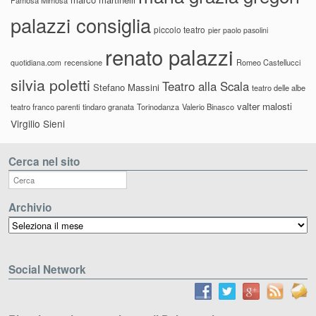
palazzi consiglia
piccolo teatro
pier paolo pasolini
renato palazzi
recensione
Romeo Castellucci
quotidiana.com
silvia poletti
Teatro alla Scala
Stefano Massini
teatro delle albe
valter malosti
teatro franco parenti
tindaro granata
Torinodanza
Valerio Binasco
Virgilio Sieni
Cerca nel sito
Archivio
Archivio
Social Network