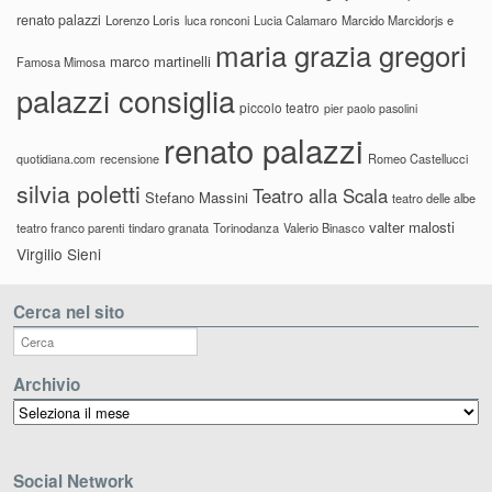
renato palazzi
Lorenzo Loris
luca ronconi
Lucia Calamaro
Marcido Marcidorjs e
maria grazia gregori
marco martinelli
Famosa Mimosa
palazzi consiglia
piccolo teatro
pier paolo pasolini
renato palazzi
recensione
Romeo Castellucci
quotidiana.com
silvia poletti
Teatro alla Scala
Stefano Massini
teatro delle albe
valter malosti
teatro franco parenti
tindaro granata
Torinodanza
Valerio Binasco
Virgilio Sieni
Cerca nel sito
Archivio
Archivio
Social Network