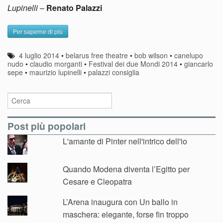
Lupinelli
–
Renato Palazzi
Per saperne di più
4 luglio 2014
•
belarus free theatre
•
bob wilson
•
canelupo
nudo
•
claudio morganti
•
Festival dei due Mondi 2014
•
giancarlo
sepe
•
maurizio lupinelli
•
palazzi consiglia
Post più popolari
L'amante di Pinter nell'intrico dell'io
Quando Modena diventa l’Egitto per
Cesare e Cleopatra
L’Arena inaugura con Un ballo in
maschera: elegante, forse fin troppo