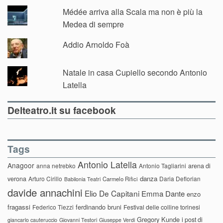
Médée arriva alla Scala ma non è più la
Medea di sempre
Addio Arnoldo Foà
Natale in casa Cupiello secondo Antonio
Latella
Delteatro.it su facebook
Tags
Antonio Latella
Anagoor
anna netrebko
Antonio Tagliarini
arena di
danza
verona
Arturo Cirillo
Daria Deflorian
Carmelo Rifici
Babilonia Teatri
davide annachini
Elio De Capitani
Emma Dante
enzo
fragassi
ferdinando bruni
Federico Tiezzi
Festival delle colline torinesi
Gregory Kunde
i post di
giancarlo cauteruccio
Giovanni Testori
Giuseppe Verdi