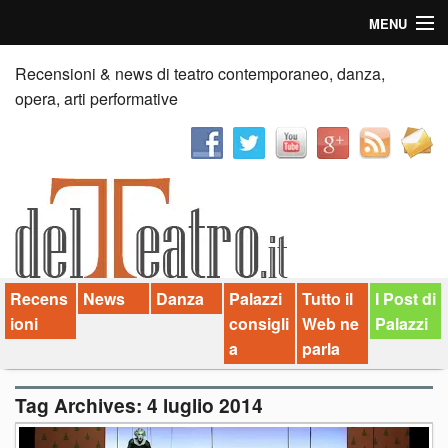
MENU
Home
Recensioni & news di teatro contemporaneo, danza,
opera, arti performative
Recensioni
Anticipazioni
News
Palazzi consiglia
Recens
News
Danza
Palazzi
Tutto il
I Post di
Video
ioni
consigli
Web ne
Palazzi
Chi siamo
a
parla
Contatti
Tag Archives:
4 luglio 2014
dT in English