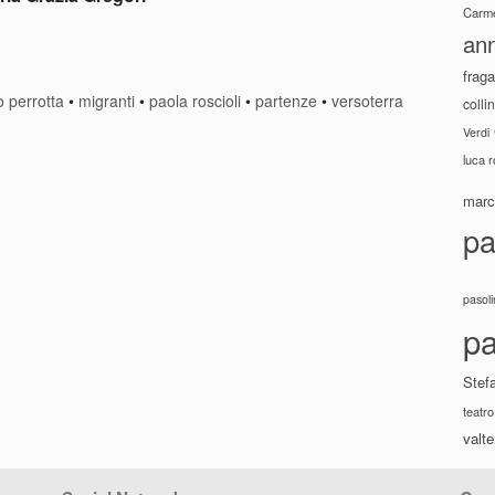
Carme
ann
fraga
o perrotta
•
migranti
•
paola roscioli
•
partenze
•
versoterra
colli
Verdi
luca 
marco
pa
pasoli
pa
Stef
teatro
valte