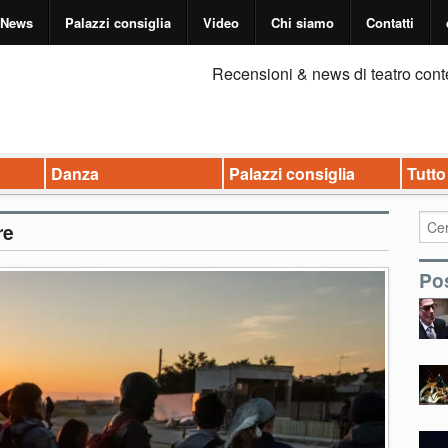
News
Palazzi consiglia
Video
Chi siamo
Contatti
Recensioni & news di teatro cont
Danza
Palazzi consiglia
Tutto
re
Pos