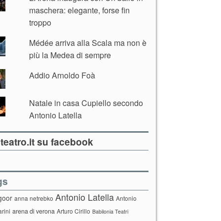
maschera: elegante, forse fin
troppo
Médée arriva alla Scala ma non è
più la Medea di sempre
Addio Arnoldo Foà
Natale in casa Cupiello secondo
Antonio Latella
teatro.it su facebook
gs
Antonio Latella
goor
anna netrebko
Antonio
arini
arena di verona
Arturo Cirillo
Babilonia Teatri