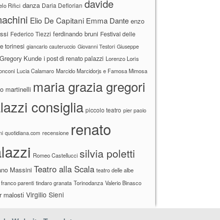
davide
danza
Daria Deflorian
lo Rifici
achini
Elio De Capitani
Emma Dante
enzo
ssi
ferdinando bruni
Federico Tiezzi
Festival delle
ne torinesi
giancarlo cauteruccio
Giovanni Testori
Giuseppe
Gregory Kunde
i post di renato palazzi
Lorenzo Loris
ronconi
Lucia Calamaro
Marcido Marcidorjs e Famosa Mimosa
maria grazia gregori
 martinelli
lazzi consiglia
piccolo teatro
pier paolo
renato
recensione
ni
quotidiana.com
lazzi
silvia poletti
Romeo Castellucci
Teatro alla Scala
ano Massini
teatro delle albe
 franco parenti
tindaro granata
Torinodanza
Valerio Binasco
Virgilio Sieni
r malosti