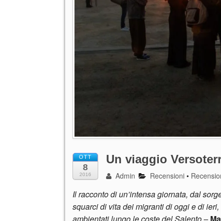
Un viaggio Versoter
OTT
8
Admin
Recensioni
•
Recensio
2016
Il racconto di un’intensa giornata, dal sorge
squarci di vita dei migranti di oggi e di ieri
ambientati lungo le coste del Salento
–
Ma