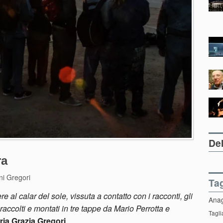
Del
ra
ni Gregori
Ta
re al calar del sole, vissuta a contatto con i racconti, gli
Ana
, raccolti e montati in tre tappe da Mario Perrotta e
Tagli
ria Grazia Gregori