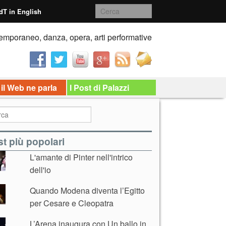
dT in English
emporaneo, danza, opera, arti performative
 il Web ne parla
I Post di Palazzi
t più popolari
L'amante di Pinter nell'intrico
dell'io
Quando Modena diventa l’Egitto
per Cesare e Cleopatra
L’Arena inaugura con Un ballo in