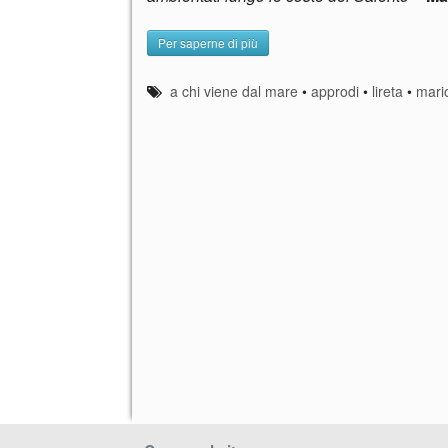
Per saperne di più
a chi viene dal mare
•
approdi
•
lireta
•
mari