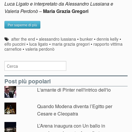
Luca Ligato e interpretato da Alessandro Lussiana e
Valeria Perdonò
–
Maria Grazia Gregori
Per saperne di più
after the end
•
alessandro lussiana
•
bunker
•
dennis kelly
•
elfo puccini
•
luca ligato
•
maria grazia gregori
•
rapporto vittima
carnefice
•
valeria perdonò
Post più popolari
L'amante di Pinter nell'intrico dell'io
Quando Modena diventa l’Egitto per
Cesare e Cleopatra
L’Arena inaugura con Un ballo in