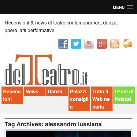
MENU
Home
Recensioni & news di teatro contemporaneo, danza,
opera, arti performative
Recensioni
Anticipazioni
News
Palazzi consiglia
Recens
News
Danza
Palazzi
Tutto il
I Post di
Video
ioni
consigli
Web ne
Palazzi
Chi siamo
a
parla
Contatti
Tag Archives:
alessandro lussiana
dT in English