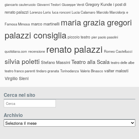
Gregory Kunde
i post di
giancarlo cauteruccio
Giovanni Testori
Giuseppe Verdi
renato palazzi
Lorenzo Loris
luca ronconi
Lucia Calamaro
Marcido Marcidorjs e
maria grazia gregori
marco martinelli
Famosa Mimosa
palazzi consiglia
piccolo teatro
pier paolo pasolini
renato palazzi
recensione
Romeo Castellucci
quotidiana.com
silvia poletti
Teatro alla Scala
Stefano Massini
teatro delle albe
valter malosti
teatro franco parenti
tindaro granata
Torinodanza
Valerio Binasco
Virgilio Sieni
Cerca nel sito
Archivio
Archivio