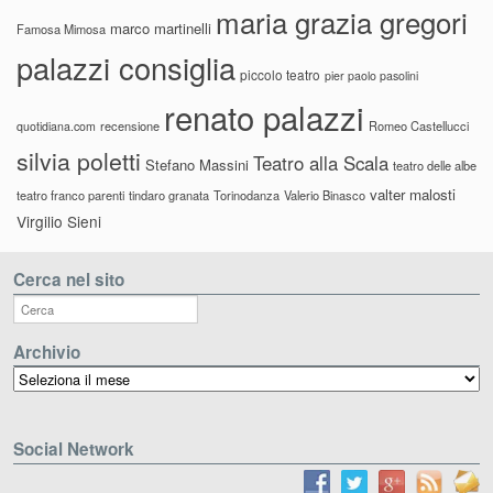
maria grazia gregori
marco martinelli
Famosa Mimosa
palazzi consiglia
piccolo teatro
pier paolo pasolini
renato palazzi
recensione
Romeo Castellucci
quotidiana.com
silvia poletti
Teatro alla Scala
Stefano Massini
teatro delle albe
valter malosti
teatro franco parenti
tindaro granata
Torinodanza
Valerio Binasco
Virgilio Sieni
Cerca nel sito
Archivio
Archivio
Social Network