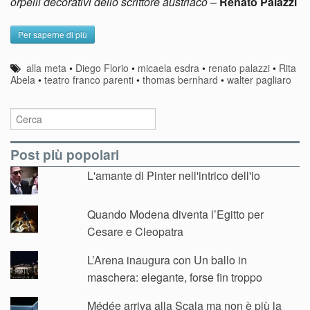
orpelli decorativi dello scrittore austriaco
–
Renato Palazzi
Per saperne di più
alla meta
•
Diego Florio
•
micaela esdra
•
renato palazzi
•
Rita
Abela
•
teatro franco parenti
•
thomas bernhard
•
walter pagliaro
Post più popolari
L'amante di Pinter nell'intrico dell'io
Quando Modena diventa l’Egitto per
Cesare e Cleopatra
L’Arena inaugura con Un ballo in
maschera: elegante, forse fin troppo
Médée arriva alla Scala ma non è più la