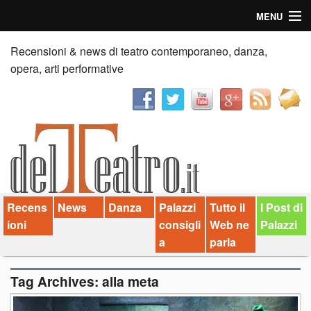
MENU
Home
Recensioni & news di teatro contemporaneo, danza,
opera, arti performative
Recensioni
Anticipazioni
News
Palazzi consiglia
Recens
News
Danza
Palazzi
Tutto il
I Post di
Video
ioni
consigli
Web ne
Palazzi
Chi siamo
a
parla
Contatti
Tag Archives:
alla meta
dT in English