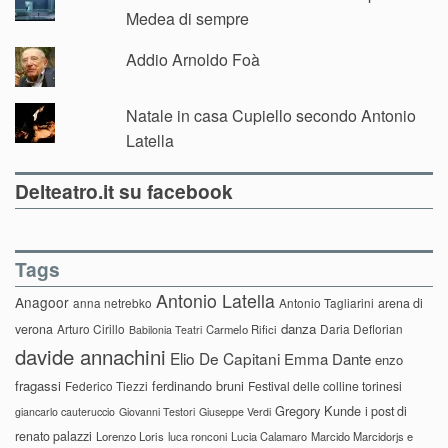
Medea di sempre
Addio Arnoldo Foà
Natale in casa Cupiello secondo Antonio
Latella
Delteatro.it su facebook
Tags
Antonio Latella
Anagoor
anna netrebko
Antonio Tagliarini
arena di
danza
verona
Arturo Cirillo
Daria Deflorian
Carmelo Rifici
Babilonia Teatri
davide annachini
Elio De Capitani
Emma Dante
enzo
fragassi
ferdinando bruni
Federico Tiezzi
Festival delle colline torinesi
Gregory Kunde
i post di
giancarlo cauteruccio
Giovanni Testori
Giuseppe Verdi
renato palazzi
Lorenzo Loris
luca ronconi
Lucia Calamaro
Marcido Marcidorjs e