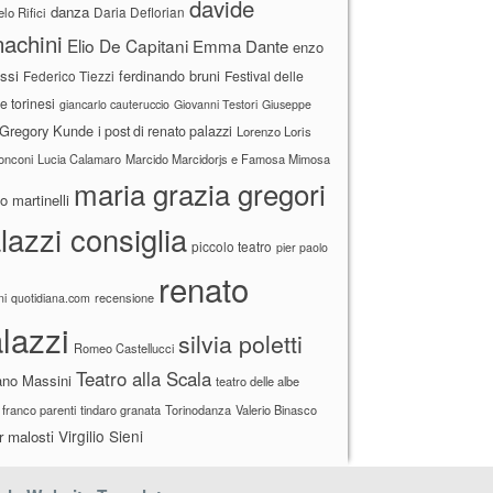
davide
danza
Daria Deflorian
lo Rifici
achini
Elio De Capitani
Emma Dante
enzo
ssi
ferdinando bruni
Federico Tiezzi
Festival delle
ne torinesi
giancarlo cauteruccio
Giovanni Testori
Giuseppe
Gregory Kunde
i post di renato palazzi
Lorenzo Loris
ronconi
Lucia Calamaro
Marcido Marcidorjs e Famosa Mimosa
maria grazia gregori
 martinelli
lazzi consiglia
piccolo teatro
pier paolo
renato
recensione
ni
quotidiana.com
lazzi
silvia poletti
Romeo Castellucci
Teatro alla Scala
ano Massini
teatro delle albe
 franco parenti
tindaro granata
Torinodanza
Valerio Binasco
Virgilio Sieni
r malosti