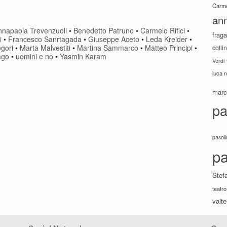
Carme
ann
nnapaola Trevenzuoli
•
Benedetto Patruno
•
Carmelo Rifici
•
fraga
i
•
Francesco Sanrtagada
•
Giuseppe Aceto
•
Leda Kreider
•
egori
•
Marta Malvestiti
•
Martina Sammarco
•
Matteo Principi
•
colli
ago
•
uomini e no
•
Yasmin Karam
Verdi
luca 
marco
pa
pasoli
pa
Stef
teatro
valte