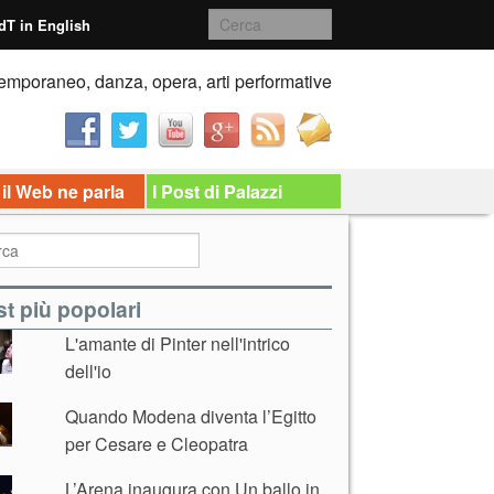
dT in English
emporaneo, danza, opera, arti performative
 il Web ne parla
I Post di Palazzi
t più popolari
L'amante di Pinter nell'intrico
dell'io
Quando Modena diventa l’Egitto
per Cesare e Cleopatra
L’Arena inaugura con Un ballo in