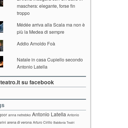
maschera: elegante, forse fin
troppo
Médée arriva alla Scala ma non è
più la Medea di sempre
Addio Arnoldo Foà
Natale in casa Cupiello secondo
Antonio Latella
teatro.it su facebook
gs
Antonio Latella
goor
anna netrebko
Antonio
arini
arena di verona
Arturo Cirillo
Babilonia Teatri