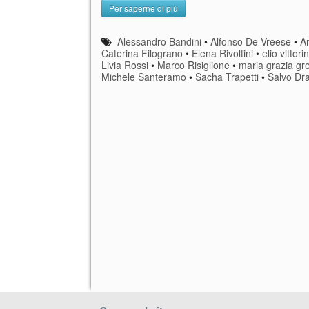
Per saperne di più
Alessandro Bandini
•
Alfonso De Vreese
•
A
Caterina Filograno
•
Elena Rivoltini
•
elio vittorin
Livia Rossi
•
Marco Risiglione
•
maria grazia gr
Michele Santeramo
•
Sacha Trapetti
•
Salvo Dr