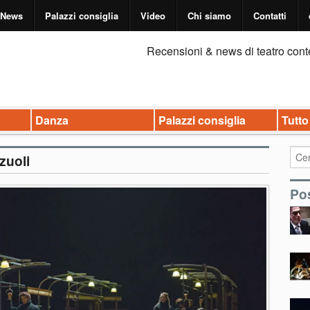
News
Palazzi consiglia
Video
Chi siamo
Contatti
Recensioni & news di teatro cont
Danza
Palazzi consiglia
Tutto
zuoli
Pos