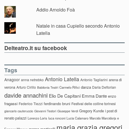
Addio Arnoldo Foà
Natale in casa Cupiello secondo Antonio
Latella
Delteatro.it su facebook
Tags
Antonio Latella
Anagoor
anna netrebko
Antonio Tagliarini
arena di
danza
verona
Arturo Cirillo
Daria Deflorian
Carmelo Rifici
Babilonia Teatri
davide annachini
Elio De Capitani
Emma Dante
enzo
fragassi
ferdinando bruni
Federico Tiezzi
Festival delle colline torinesi
Gregory Kunde
i post di
giancarlo cauteruccio
Giovanni Testori
Giuseppe Verdi
renato palazzi
Lorenzo Loris
luca ronconi
Lucia Calamaro
Marcido Marcidorjs e
maria grazia gregori
marco martinelli
Famosa Mimosa