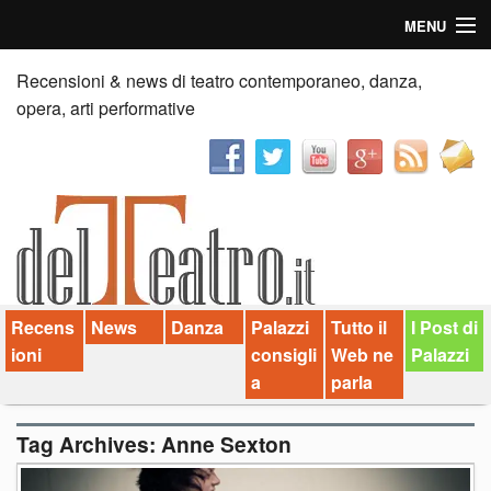
MENU
Home
Recensioni & news di teatro contemporaneo, danza,
opera, arti performative
Recensioni
Anticipazioni
News
Palazzi consiglia
Recens
News
Danza
Palazzi
Tutto il
I Post di
Video
ioni
consigli
Web ne
Palazzi
Chi siamo
a
parla
Contatti
Tag Archives:
Anne Sexton
dT in English