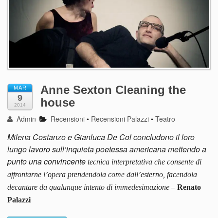
Anne Sexton Cleaning the
MAR
9
house
2014
Admin
Recensioni
•
Recensioni Palazzi
•
Teatro
Milena Costanzo e Gianluca De Col concludono il loro
lungo lavoro sull’inquieta poetessa americana mettendo a
punto una convincente
tecnica interpretativa che consente di
affrontar
n
e
l’opera
prendendola come dall’esterno, facendola
decantare da qualunque intento di immedesimazione
–
Renato
Palazzi