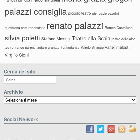
palazzi consiglia
piccolo teatro
pier paolo pasolini
renato palazzi
recensione
Romeo Castellucci
quotidiana.com
silvia poletti
Teatro alla Scala
Stefano Massini
teatro delle albe
valter malosti
teatro franco parenti
tindaro granata
Torinodanza
Valerio Binasco
Virgilio Sieni
Cerca nel sito
Archivio
Archivio
Social Network