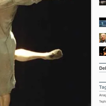
Del
Ta
Ana
Tagli