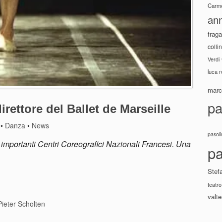
Carme
ann
fraga
colli
Verdi
luca 
marco
pa
ettore del Ballet de Marseille
•
Danza
•
News
pasoli
importanti Centri Coreografici Nazionali Francesi. Una
pa
Stef
teatro
valte
Pieter Scholten