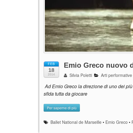
Emio Greco nuovo dir
FEB
18
Silvia Poletti
Arti performative
2014
Ad Emio Greco la direzione di uno dei più 
sfida tutta da giocare
Per saperne di più
Ballet National de Marseille
•
Emio Greco
•