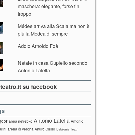
maschera: elegante, forse fin
troppo
Médée arriva alla Scala ma non è
più la Medea di sempre
Addio Arnoldo Foà
Natale in casa Cupiello secondo
Antonio Latella
teatro.it su facebook
gs
Antonio Latella
goor
anna netrebko
Antonio
arini
arena di verona
Arturo Cirillo
Babilonia Teatri