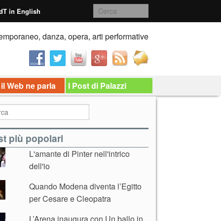
dT in English
emporaneo, danza, opera, arti performative
 il Web ne parla
I Post di Palazzi
t più popolari
L'amante di Pinter nell'intrico
dell'io
Quando Modena diventa l’Egitto
per Cesare e Cleopatra
L’Arena inaugura con Un ballo in