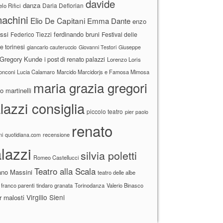
davide
danza
Daria Deflorian
lo Rifici
achini
Elio De Capitani
Emma Dante
enzo
ssi
ferdinando bruni
Federico Tiezzi
Festival delle
ne torinesi
giancarlo cauteruccio
Giovanni Testori
Giuseppe
Gregory Kunde
i post di renato palazzi
Lorenzo Loris
ronconi
Lucia Calamaro
Marcido Marcidorjs e Famosa Mimosa
maria grazia gregori
 martinelli
lazzi consiglia
piccolo teatro
pier paolo
renato
recensione
ni
quotidiana.com
lazzi
silvia poletti
Romeo Castellucci
Teatro alla Scala
ano Massini
teatro delle albe
 franco parenti
tindaro granata
Torinodanza
Valerio Binasco
Virgilio Sieni
r malosti