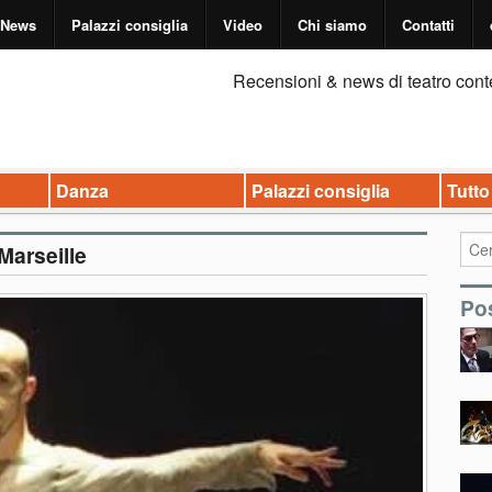
News
Palazzi consiglia
Video
Chi siamo
Contatti
Recensioni & news di teatro cont
Danza
Palazzi consiglia
Tutto
Marseille
Pos