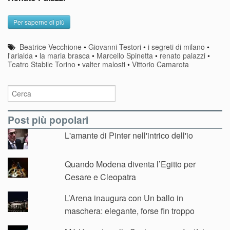
Per saperne di più
Beatrice Vecchione
•
Giovanni Testori
•
i segreti di milano
•
l'arialda
•
la maria brasca
•
Marcello Spinetta
•
renato palazzi
•
Teatro Stabile Torino
•
valter malosti
•
Vittorio Camarota
Post più popolari
L'amante di Pinter nell'intrico dell'io
Quando Modena diventa l’Egitto per
Cesare e Cleopatra
L’Arena inaugura con Un ballo in
maschera: elegante, forse fin troppo