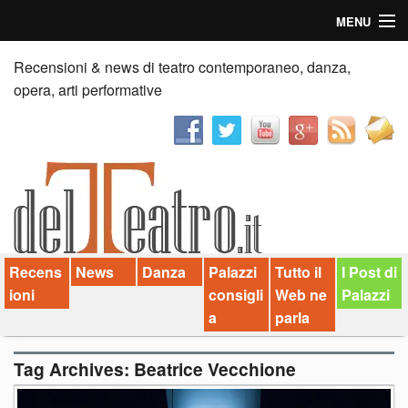
MENU
Home
Recensioni & news di teatro contemporaneo, danza,
opera, arti performative
Recensioni
Anticipazioni
News
Palazzi consiglia
Recens
News
Danza
Palazzi
Tutto il
I Post di
Video
ioni
consigli
Web ne
Palazzi
Chi siamo
a
parla
Contatti
Tag Archives:
Beatrice Vecchione
dT in English