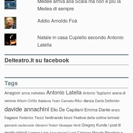
Médée arriva alla Scala ma non è più la
Medea di sempre
Addio Arnoldo Foà
Natale in casa Cupiello secondo Antonio
Latella
Delteatro.it su facebook
Tags
Antonio Latella
Anagoor
anna netrebko
Antonio Tagliarini
arena di
danza
verona
Arturo Cirillo
Daria Deflorian
Carmelo Rifici
Babilonia Teatri
davide annachini
Elio De Capitani
Emma Dante
enzo
fragassi
ferdinando bruni
Federico Tiezzi
Festival delle colline torinesi
Gregory Kunde
i post di
giancarlo cauteruccio
Giovanni Testori
Giuseppe Verdi
renato palazzi
Lorenzo Loris
luca ronconi
Lucia Calamaro
Marcido Marcidorjs e