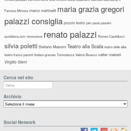
maria grazia gregori
marco martinelli
Famosa Mimosa
palazzi consiglia
piccolo teatro
pier paolo pasolini
renato palazzi
recensione
Romeo Castellucci
quotidiana.com
silvia poletti
Teatro alla Scala
Stefano Massini
teatro delle albe
valter malosti
teatro franco parenti
tindaro granata
Torinodanza
Valerio Binasco
Virgilio Sieni
Cerca nel sito
Archivio
Archivio
Social Network