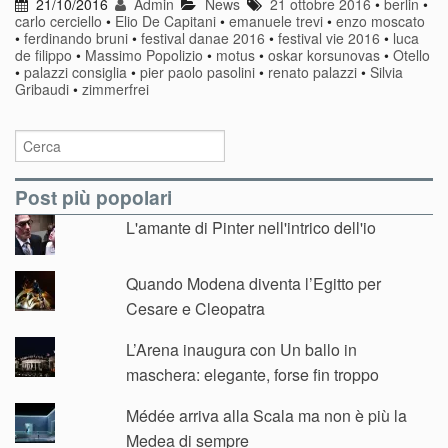
21/10/2016
Admin
News
21 ottobre 2016
•
berlin
•
carlo cerciello
•
Elio De Capitani
•
emanuele trevi
•
enzo moscato
•
ferdinando bruni
•
festival danae 2016
•
festival vie 2016
•
luca
de filippo
•
Massimo Popolizio
•
motus
•
oskar korsunovas
•
Otello
•
palazzi consiglia
•
pier paolo pasolini
•
renato palazzi
•
Silvia
Gribaudi
•
zimmerfrei
Post più popolari
L'amante di Pinter nell'intrico dell'io
Quando Modena diventa l’Egitto per
Cesare e Cleopatra
L’Arena inaugura con Un ballo in
maschera: elegante, forse fin troppo
Médée arriva alla Scala ma non è più la
Medea di sempre