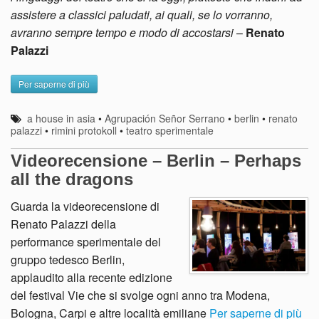
assistere a classici paludati, ai quali, se lo vorranno,
avranno sempre tempo e modo di accostarsi
–
Renato
Palazzi
Per saperne di più
a house in asia
•
Agrupación Señor Serrano
•
berlin
•
renato
palazzi
•
rimini protokoll
•
teatro sperimentale
Videorecensione – Berlin – Perhaps
all the dragons
Guarda la videorecensione di
Renato Palazzi della
performance sperimentale del
gruppo tedesco Berlin,
applaudito alla recente edizione
del festival Vie che si svolge ogni anno tra Modena,
Bologna, Carpi e altre località emiliane
Per saperne di più