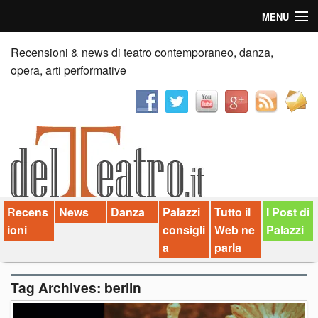
MENU
Home
Recensioni & news di teatro contemporaneo, danza,
opera, arti performative
Recensioni
Anticipazioni
News
Palazzi consiglia
Recens
News
Danza
Palazzi
Tutto il
I Post di
Video
ioni
consigli
Web ne
Palazzi
Chi siamo
a
parla
Contatti
Tag Archives:
berlin
dT in English