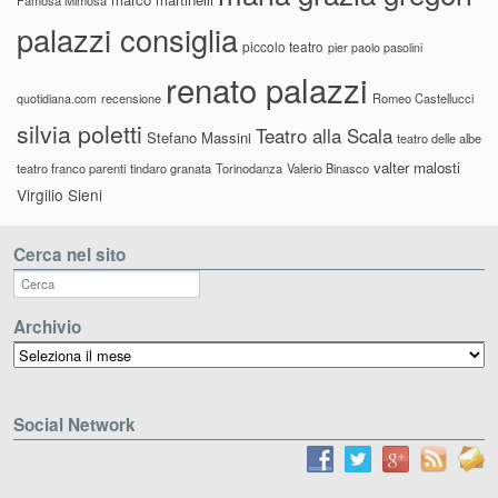
Famosa Mimosa
palazzi consiglia
piccolo teatro
pier paolo pasolini
renato palazzi
recensione
Romeo Castellucci
quotidiana.com
silvia poletti
Teatro alla Scala
Stefano Massini
teatro delle albe
valter malosti
teatro franco parenti
tindaro granata
Torinodanza
Valerio Binasco
Virgilio Sieni
Cerca nel sito
Archivio
Archivio
Social Network