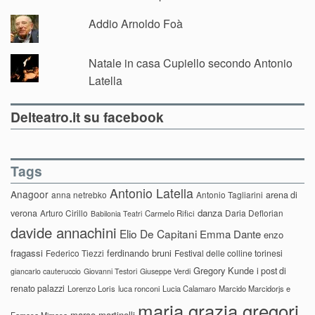
Addio Arnoldo Foà
Natale in casa Cupiello secondo Antonio
Latella
Delteatro.it su facebook
Tags
Antonio Latella
Anagoor
anna netrebko
Antonio Tagliarini
arena di
danza
verona
Arturo Cirillo
Daria Deflorian
Carmelo Rifici
Babilonia Teatri
davide annachini
Elio De Capitani
Emma Dante
enzo
fragassi
ferdinando bruni
Federico Tiezzi
Festival delle colline torinesi
Gregory Kunde
i post di
giancarlo cauteruccio
Giovanni Testori
Giuseppe Verdi
renato palazzi
Lorenzo Loris
luca ronconi
Lucia Calamaro
Marcido Marcidorjs e
maria grazia gregori
marco martinelli