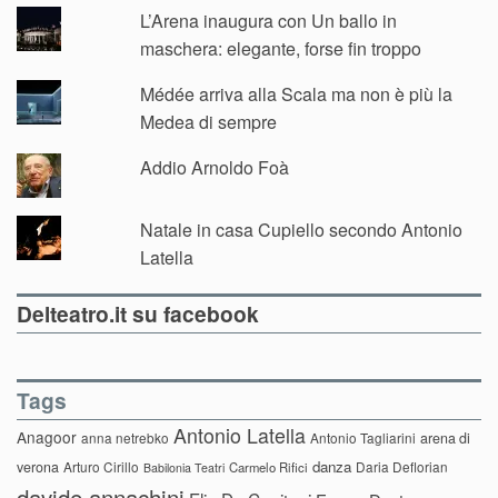
L’Arena inaugura con Un ballo in
maschera: elegante, forse fin troppo
Médée arriva alla Scala ma non è più la
Medea di sempre
Addio Arnoldo Foà
Natale in casa Cupiello secondo Antonio
Latella
Delteatro.it su facebook
Tags
Antonio Latella
Anagoor
anna netrebko
Antonio Tagliarini
arena di
danza
verona
Arturo Cirillo
Daria Deflorian
Carmelo Rifici
Babilonia Teatri
davide annachini