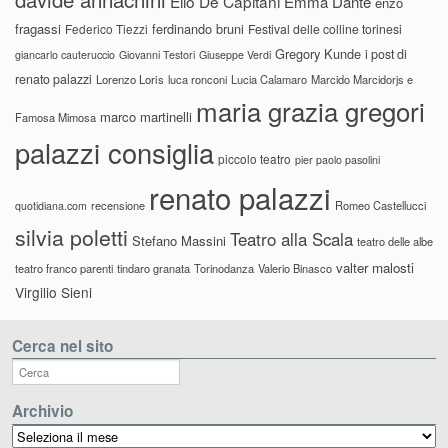
Elio De Capitani
Emma Dante
enzo
fragassi
ferdinando bruni
Federico Tiezzi
Festival delle colline torinesi
Gregory Kunde
i post di
giancarlo cauteruccio
Giovanni Testori
Giuseppe Verdi
renato palazzi
Lorenzo Loris
luca ronconi
Lucia Calamaro
Marcido Marcidorjs e
maria grazia gregori
marco martinelli
Famosa Mimosa
palazzi consiglia
piccolo teatro
pier paolo pasolini
renato palazzi
recensione
Romeo Castellucci
quotidiana.com
silvia poletti
Teatro alla Scala
Stefano Massini
teatro delle albe
valter malosti
teatro franco parenti
tindaro granata
Torinodanza
Valerio Binasco
Virgilio Sieni
Cerca nel sito
Archivio
Archivio