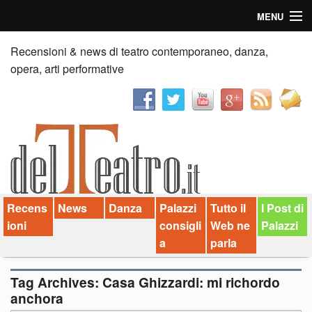
MENU
Home
Recensioni & news di teatro contemporaneo, danza,
opera, arti performative
Recensioni
Anticipazioni
News
Palazzi consiglia
Recens
News
Danza
Palazzi
Tutto il
I Post di
Video
ioni
consigli
Web ne
Palazzi
Chi siamo
a
parla
Contatti
Tag Archives:
Casa Ghizzardi: mi richordo
anchora
dT in English