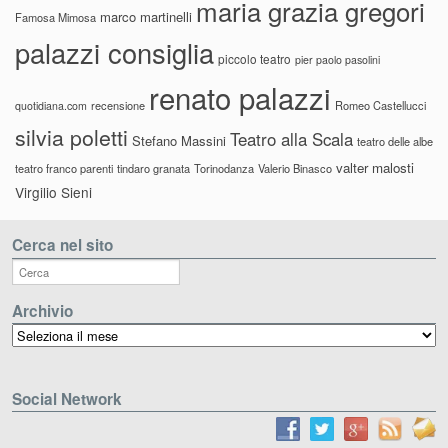
maria grazia gregori
marco martinelli
Famosa Mimosa
palazzi consiglia
piccolo teatro
pier paolo pasolini
renato palazzi
recensione
Romeo Castellucci
quotidiana.com
silvia poletti
Teatro alla Scala
Stefano Massini
teatro delle albe
valter malosti
teatro franco parenti
tindaro granata
Torinodanza
Valerio Binasco
Virgilio Sieni
Cerca nel sito
Archivio
Archivio
Social Network