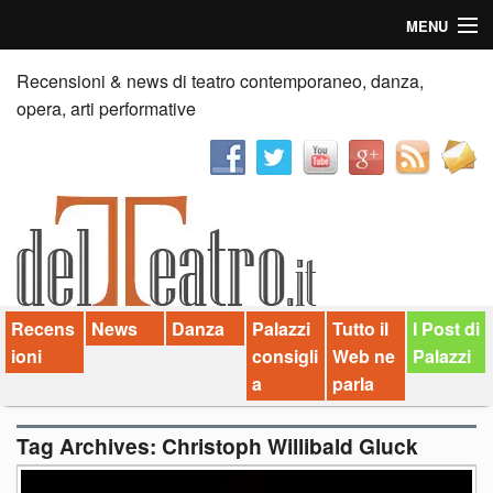
MENU
Home
Recensioni & news di teatro contemporaneo, danza,
opera, arti performative
Recensioni
Anticipazioni
News
Palazzi consiglia
Recens
News
Danza
Palazzi
Tutto il
I Post di
Video
ioni
consigli
Web ne
Palazzi
Chi siamo
a
parla
Contatti
Tag Archives:
Christoph Willibald Gluck
dT in English