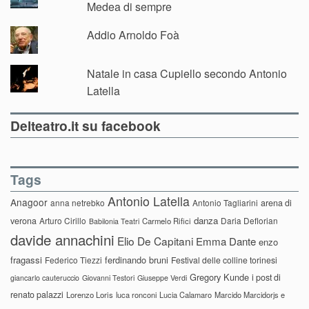
Medea di sempre
Addio Arnoldo Foà
Natale in casa Cupiello secondo Antonio
Latella
Delteatro.it su facebook
Tags
Antonio Latella
Anagoor
anna netrebko
Antonio Tagliarini
arena di
danza
verona
Arturo Cirillo
Daria Deflorian
Carmelo Rifici
Babilonia Teatri
davide annachini
Elio De Capitani
Emma Dante
enzo
fragassi
ferdinando bruni
Federico Tiezzi
Festival delle colline torinesi
Gregory Kunde
i post di
giancarlo cauteruccio
Giovanni Testori
Giuseppe Verdi
renato palazzi
Lorenzo Loris
luca ronconi
Lucia Calamaro
Marcido Marcidorjs e