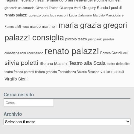
Gregory Kunde
i post di
giancarlo cauteruccio
Giovanni Testori
Giuseppe Verdi
renato palazzi
Lorenzo Loris
luca ronconi
Lucia Calamaro
Marcido Marcidorjs e
maria grazia gregori
marco martinelli
Famosa Mimosa
palazzi consiglia
piccolo teatro
pier paolo pasolini
renato palazzi
recensione
Romeo Castellucci
quotidiana.com
silvia poletti
Teatro alla Scala
Stefano Massini
teatro delle albe
valter malosti
teatro franco parenti
tindaro granata
Torinodanza
Valerio Binasco
Virgilio Sieni
Cerca nel sito
Archivio
Archivio