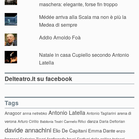
maschera: elegante, forse fin troppo
Médée arriva alla Scala ma non è più la
Medea di sempre
Addio Arnoldo Foà
Natale in casa Cupiello secondo Antonio
Latella
Delteatro.it su facebook
Tags
Antonio Latella
Anagoor
anna netrebko
Antonio Tagliarini
arena di
danza
verona
Arturo Cirillo
Daria Deflorian
Carmelo Rifici
Babilonia Teatri
davide annachini
Elio De Capitani
Emma Dante
enzo
fragassi
ferdinando bruni
Federico Tiezzi
Festival delle colline torinesi