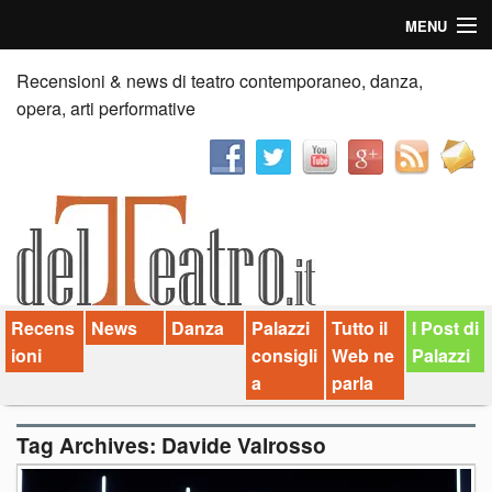
MENU
Home
Recensioni & news di teatro contemporaneo, danza,
opera, arti performative
Recensioni
Anticipazioni
News
Palazzi consiglia
Recens
News
Danza
Palazzi
Tutto il
I Post di
Video
ioni
consigli
Web ne
Palazzi
Chi siamo
a
parla
Contatti
Tag Archives:
Davide Valrosso
dT in English