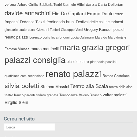
danza
verona
Arturo Cirillo
Daria Deflorian
Carmelo Rifici
Babilonia Teatri
davide annachini
Elio De Capitani
Emma Dante
enzo
fragassi
ferdinando bruni
Federico Tiezzi
Festival delle colline torinesi
Gregory Kunde
i post di
giancarlo cauteruccio
Giovanni Testori
Giuseppe Verdi
renato palazzi
Lorenzo Loris
luca ronconi
Lucia Calamaro
Marcido Marcidorjs e
maria grazia gregori
marco martinelli
Famosa Mimosa
palazzi consiglia
piccolo teatro
pier paolo pasolini
renato palazzi
recensione
Romeo Castellucci
quotidiana.com
silvia poletti
Teatro alla Scala
Stefano Massini
teatro delle albe
valter malosti
teatro franco parenti
tindaro granata
Torinodanza
Valerio Binasco
Virgilio Sieni
Cerca nel sito