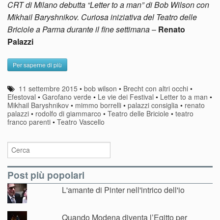
CRT di Milano debutta “Letter to a man” di Bob Wilson con
Mikhail Baryshnikov. Curiosa iniziativa del Teatro delle
Briciole a Parma durante il fine settimana
–
Renato
Palazzi
Per saperne di più
11 settembre 2015
•
bob wilson
•
Brecht con altri occhi
•
Efestoval
•
Garofano verde
•
Le vie dei Festival
•
Letter to a man
•
Mikhail Baryshnikov
•
mimmo borrelli
•
palazzi consiglia
•
renato
palazzi
•
rodolfo di giammarco
•
Teatro delle Briciole
•
teatro
franco parenti
•
Teatro Vascello
Post più popolari
L'amante di Pinter nell'intrico dell'io
Quando Modena diventa l’Egitto per