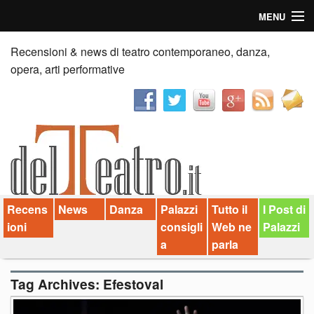
MENU
Home
Recensioni & news di teatro contemporaneo, danza,
opera, arti performative
Recensioni
Anticipazioni
News
Palazzi consiglia
Recens
News
Danza
Palazzi
Tutto il
I Post di
Video
ioni
consigli
Web ne
Palazzi
Chi siamo
a
parla
Contatti
Tag Archives:
Efestoval
dT in English