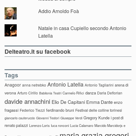
Addio Arnoldo Foà
Natale in casa Cupiello secondo Antonio
Latella
Delteatro.it su facebook
Tags
Antonio Latella
Anagoor
anna netrebko
Antonio Tagliarini
arena di
danza
verona
Arturo Cirillo
Daria Deflorian
Carmelo Rifici
Babilonia Teatri
davide annachini
Elio De Capitani
Emma Dante
enzo
fragassi
ferdinando bruni
Federico Tiezzi
Festival delle colline torinesi
Gregory Kunde
i post di
giancarlo cauteruccio
Giovanni Testori
Giuseppe Verdi
renato palazzi
Lorenzo Loris
luca ronconi
Lucia Calamaro
Marcido Marcidorjs e
maria grazia gregori