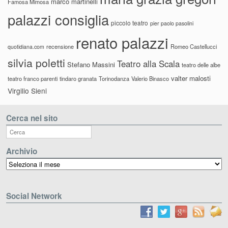
marco martinelli
Famosa Mimosa
palazzi consiglia
piccolo teatro
pier paolo pasolini
renato palazzi
recensione
Romeo Castellucci
quotidiana.com
silvia poletti
Teatro alla Scala
Stefano Massini
teatro delle albe
valter malosti
teatro franco parenti
tindaro granata
Torinodanza
Valerio Binasco
Virgilio Sieni
Cerca nel sito
Archivio
Archivio
Social Network