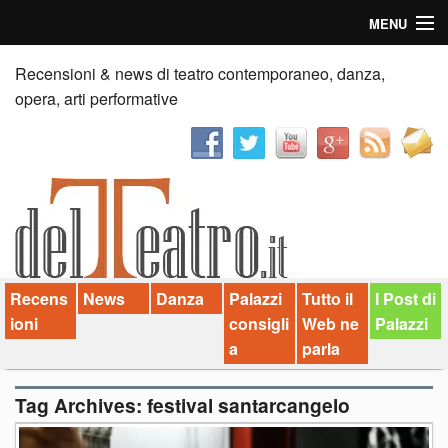
MENU
Home
Recensioni & news di teatro contemporaneo, danza,
opera, arti performative
Recensioni
Anticipazioni
News
Palazzi consiglia
Recens
News
Danza
Palazzi
Tutto il
I Post di
Video
ioni
consigli
Web ne
Palazzi
Chi siamo
a
parla
Contatti
Tag Archives:
festival santarcangelo
dT in English