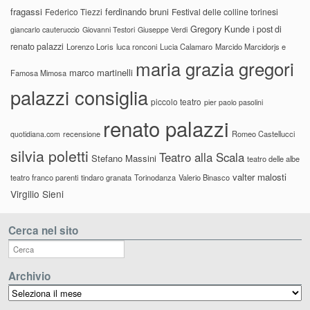
fragassi
ferdinando bruni
Federico Tiezzi
Festival delle colline torinesi
Gregory Kunde
i post di
giancarlo cauteruccio
Giovanni Testori
Giuseppe Verdi
renato palazzi
Lorenzo Loris
luca ronconi
Lucia Calamaro
Marcido Marcidorjs e
maria grazia gregori
marco martinelli
Famosa Mimosa
palazzi consiglia
piccolo teatro
pier paolo pasolini
renato palazzi
recensione
Romeo Castellucci
quotidiana.com
silvia poletti
Teatro alla Scala
Stefano Massini
teatro delle albe
valter malosti
teatro franco parenti
tindaro granata
Torinodanza
Valerio Binasco
Virgilio Sieni
Cerca nel sito
Archivio
Archivio