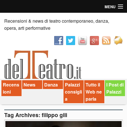
MENU
Home
Recensioni & news di teatro contemporaneo, danza,
opera, arti performative
Recensioni
Anticipazioni
News
Palazzi consiglia
Recens
News
Danza
Palazzi
Tutto il
I Post di
Video
ioni
consigli
Web ne
Palazzi
Chi siamo
a
parla
Contatti
Tag Archives:
filippo gili
dT in English