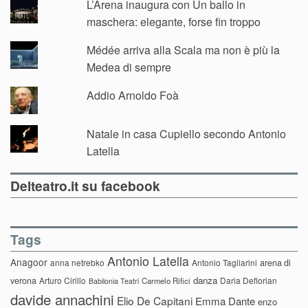
L’Arena inaugura con Un ballo in
maschera: elegante, forse fin troppo
Médée arriva alla Scala ma non è più la
Medea di sempre
Addio Arnoldo Foà
Natale in casa Cupiello secondo Antonio
Latella
Delteatro.it su facebook
Tags
Antonio Latella
Anagoor
anna netrebko
Antonio Tagliarini
arena di
danza
verona
Arturo Cirillo
Daria Deflorian
Carmelo Rifici
Babilonia Teatri
davide annachini
Elio De Capitani
Emma Dante
enzo