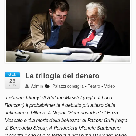
La trilogia del denaro
GEN
23
Admin
Palazzi consiglia
•
Teatro
•
Video
2015
“Lehman Trilogy” di Stefano Massini (regia di Luca
Ronconi) è probabilmente il debutto più atteso della
settimana a Milano. A Napoli “Scannasurice” di Enzo
Moscato e “La morte della bellezza” di Patroni Griffi (regia
di Benedetto Sicca). A Pondedera Michele Santeramo
racconta il suo nuovo testo “La prossima stagione”. Infine,