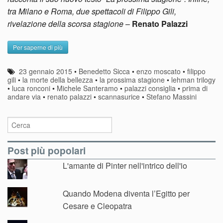
tra Milano e Roma, due spettacoli di Filippo Gili,
rivelazione della scorsa stagione
–
Renato Palazzi
Per saperne di più
23 gennaio 2015
•
Benedetto Sicca
•
enzo moscato
•
filippo
gili
•
la morte della bellezza
•
la prossima stagione
•
lehman trilogy
•
luca ronconi
•
Michele Santeramo
•
palazzi consiglia
•
prima di
andare via
•
renato palazzi
•
scannasurice
•
Stefano Massini
Post più popolari
L'amante di Pinter nell'intrico dell'io
Quando Modena diventa l’Egitto per
Cesare e Cleopatra