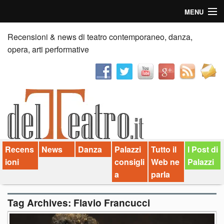
MENU
Home
Recensioni & news di teatro contemporaneo, danza,
opera, arti performative
Recensioni
Anticipazioni
News
Palazzi consiglia
Recens
News
Danza
Palazzi
Tutto il
I Post di
Video
ioni
consigli
Web ne
Palazzi
Chi siamo
a
parla
Contatti
Tag Archives:
Flavio Francucci
dT in English