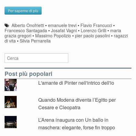
Per saperne di più
Alberto Onofrietti
•
emanuele trevi
•
Flavio Francucci
•
Francesco Santagada
•
Josafat Vagni
•
Lorenzo Grilli
•
maria
grazia gregori
•
Massimo Popolizio
•
pier paolo pasolini
•
ragazzi
di vita
•
Silvia Pernarella
Post più popolari
L'amante di Pinter nell'intrico dell'io
Quando Modena diventa l’Egitto per
Cesare e Cleopatra
L’Arena inaugura con Un ballo in
maschera: elegante, forse fin troppo