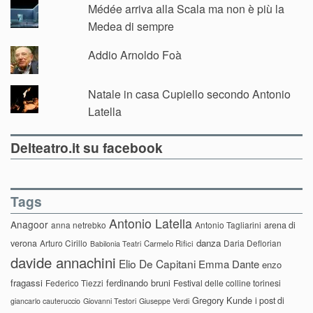
Médée arriva alla Scala ma non è più la
Medea di sempre
Addio Arnoldo Foà
Natale in casa Cupiello secondo Antonio
Latella
Delteatro.it su facebook
Tags
Antonio Latella
Anagoor
anna netrebko
Antonio Tagliarini
arena di
danza
verona
Arturo Cirillo
Daria Deflorian
Carmelo Rifici
Babilonia Teatri
davide annachini
Elio De Capitani
Emma Dante
enzo
fragassi
ferdinando bruni
Federico Tiezzi
Festival delle colline torinesi
Gregory Kunde
i post di
giancarlo cauteruccio
Giovanni Testori
Giuseppe Verdi