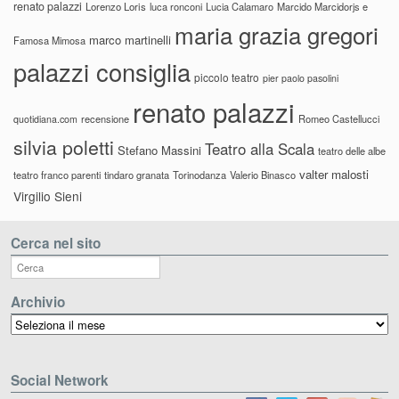
renato palazzi
Lorenzo Loris
luca ronconi
Lucia Calamaro
Marcido Marcidorjs e
maria grazia gregori
marco martinelli
Famosa Mimosa
palazzi consiglia
piccolo teatro
pier paolo pasolini
renato palazzi
recensione
Romeo Castellucci
quotidiana.com
silvia poletti
Teatro alla Scala
Stefano Massini
teatro delle albe
valter malosti
teatro franco parenti
tindaro granata
Torinodanza
Valerio Binasco
Virgilio Sieni
Cerca nel sito
Archivio
Archivio
Social Network