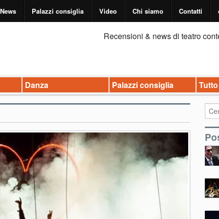
News
Palazzi consiglia
Video
Chi siamo
Contatti
Recensioni & news di teatro cont
Danza
Palazzi consiglia
Tutto
Pos