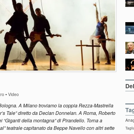
Del
tro
•
Video
a Bologna. A Milano troviamo la coppia Rezza-Mastrella
Ta
er’s Tale” diretto da Declan Donnelan. A Roma, Roberto
Ana
i “Giganti della montagna” di Pirandello. Torna a
rial” teatrale capitanato da Beppe Navello con altri sette
Tagli