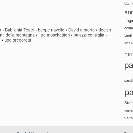
Carme
ann
fraga
colli
a
•
Babilonia Teatri
•
beppe navello
•
David è morto
•
declan
anti della montagna
•
i tre moschettieri
•
palazzi consiglia
•
Verdi
e
•
ugo gregoretti
luca 
marco
pa
pasoli
pa
Stef
teatro
valte