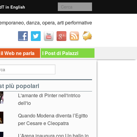
dT in English
emporaneo, danza, opera, arti performative
 il Web ne parla
I Post di Palazzi
t più popolari
L'amante di Pinter nell'intrico
dell'io
Quando Modena diventa l’Egitto
per Cesare e Cleopatra
L’Arena inaugura con Un ballo in