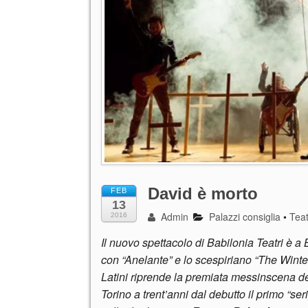
David è morto
FEB
13
Admin
Palazzi consiglia
•
Tea
2016
Il nuovo spettacolo di Babilonia Teatri è 
con “Anelante” e lo scespiriano “The Wint
Latini riprende la premiata messinscena de
Torino a trent’anni dal debutto il primo “se