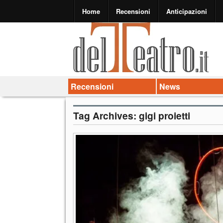
Home
Recensioni
Anticipazioni
Recensioni
News
Tag Archives:
gigi proietti