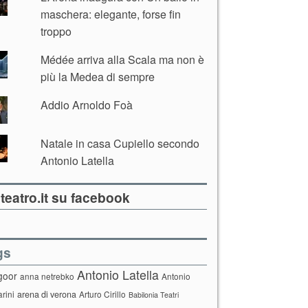
maschera: elegante, forse fin
troppo
Médée arriva alla Scala ma non è
più la Medea di sempre
Addio Arnoldo Foà
Natale in casa Cupiello secondo
Antonio Latella
teatro.it su facebook
gs
Antonio Latella
goor
anna netrebko
Antonio
arini
arena di verona
Arturo Cirillo
Babilonia Teatri