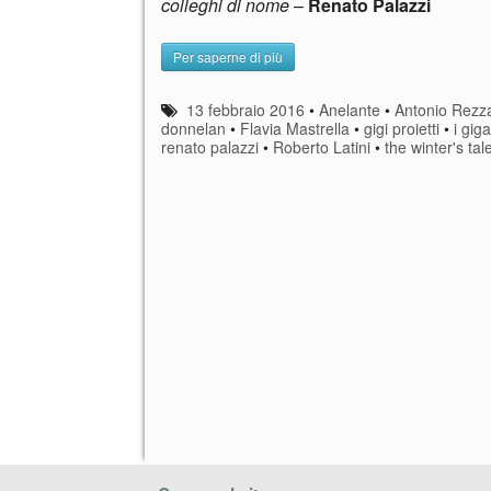
colleghi di nome
–
Renato Palazzi
Per saperne di più
13 febbraio 2016
•
Anelante
•
Antonio Rezz
donnelan
•
Flavia Mastrella
•
gigi proietti
•
i gig
renato palazzi
•
Roberto Latini
•
the winter's tal