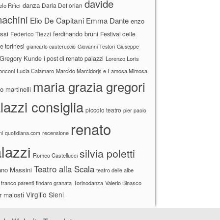
davide
danza
Daria Deflorian
lo Rifici
achini
Elio De Capitani
Emma Dante
enzo
ssi
ferdinando bruni
Federico Tiezzi
Festival delle
ne torinesi
giancarlo cauteruccio
Giovanni Testori
Giuseppe
Gregory Kunde
i post di renato palazzi
Lorenzo Loris
ronconi
Lucia Calamaro
Marcido Marcidorjs e Famosa Mimosa
maria grazia gregori
 martinelli
lazzi consiglia
piccolo teatro
pier paolo
renato
recensione
ni
quotidiana.com
lazzi
silvia poletti
Romeo Castellucci
Teatro alla Scala
ano Massini
teatro delle albe
 franco parenti
tindaro granata
Torinodanza
Valerio Binasco
Virgilio Sieni
r malosti