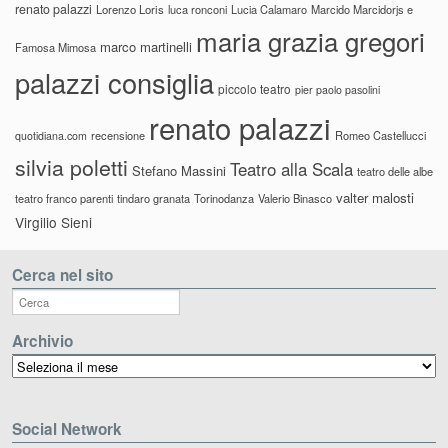
renato palazzi
Lorenzo Loris
luca ronconi
Lucia Calamaro
Marcido Marcidorjs e
maria grazia gregori
marco martinelli
Famosa Mimosa
palazzi consiglia
piccolo teatro
pier paolo pasolini
renato palazzi
recensione
Romeo Castellucci
quotidiana.com
silvia poletti
Teatro alla Scala
Stefano Massini
teatro delle albe
valter malosti
teatro franco parenti
tindaro granata
Torinodanza
Valerio Binasco
Virgilio Sieni
Cerca nel sito
Archivio
Archivio
Social Network