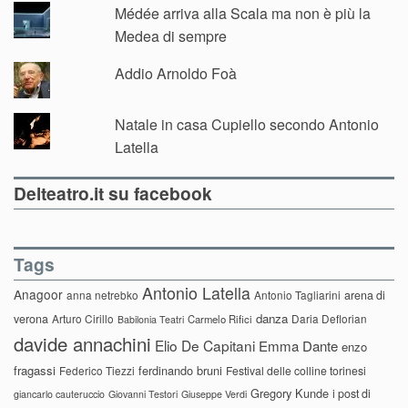
Médée arriva alla Scala ma non è più la
Medea di sempre
Addio Arnoldo Foà
Natale in casa Cupiello secondo Antonio
Latella
Delteatro.it su facebook
Tags
Antonio Latella
Anagoor
anna netrebko
Antonio Tagliarini
arena di
danza
verona
Arturo Cirillo
Daria Deflorian
Carmelo Rifici
Babilonia Teatri
davide annachini
Elio De Capitani
Emma Dante
enzo
fragassi
ferdinando bruni
Federico Tiezzi
Festival delle colline torinesi
Gregory Kunde
i post di
giancarlo cauteruccio
Giovanni Testori
Giuseppe Verdi