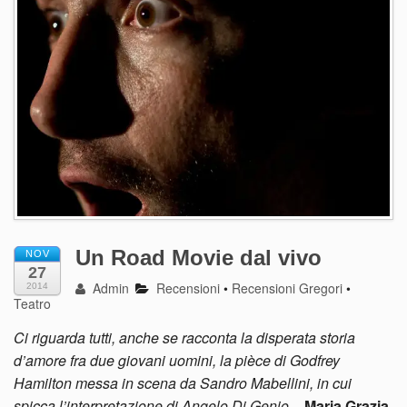
Un Road Movie dal vivo
NOV
27
Admin
Recensioni
•
Recensioni Gregori
•
2014
Teatro
Ci riguarda tutti, anche se racconta la disperata storia
d’amore fra due giovani uomini, la pièce di Godfrey
Hamilton messa in scena da Sandro Mabellini, in cui
spicca l’interpretazione di Angelo Di Genio
–
Maria Grazia