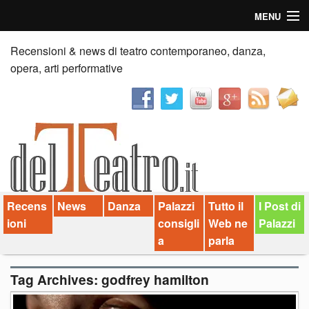
MENU
Home
Recensioni & news di teatro contemporaneo, danza,
opera, arti performative
Recensioni
Anticipazioni
News
Palazzi consiglia
Recens
News
Danza
Palazzi
Tutto il
I Post di
Video
ioni
consigli
Web ne
Palazzi
Chi siamo
a
parla
Contatti
Tag Archives:
godfrey hamilton
dT in English