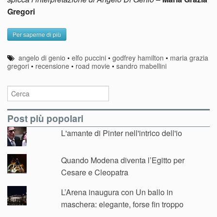
Gregori
Per saperne di più
angelo di genio
•
elfo puccini
•
godfrey hamilton
•
maria grazia
gregori
•
recensione
•
road movie
•
sandro mabellini
Post più popolari
L'amante di Pinter nell'intrico dell'io
Quando Modena diventa l’Egitto per
Cesare e Cleopatra
L’Arena inaugura con Un ballo in
maschera: elegante, forse fin troppo