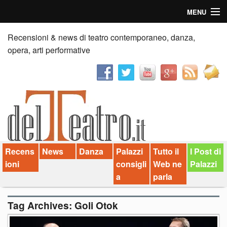
MENU
Home
Recensioni & news di teatro contemporaneo, danza,
opera, arti performative
Recensioni
Anticipazioni
News
Palazzi consiglia
Recens
News
Danza
Palazzi
Tutto il
I Post di
Video
ioni
consigli
Web ne
Palazzi
Chi siamo
a
parla
Contatti
Tag Archives:
Goli Otok
dT in English