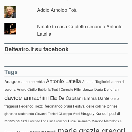
Addio Arnoldo Foà
Natale in casa Cupiello secondo Antonio
Latella
Delteatro.it su facebook
Tags
Antonio Latella
Anagoor
anna netrebko
Antonio Tagliarini
arena di
danza
verona
Arturo Cirillo
Daria Deflorian
Carmelo Rifici
Babilonia Teatri
davide annachini
Elio De Capitani
Emma Dante
enzo
fragassi
ferdinando bruni
Federico Tiezzi
Festival delle colline torinesi
Gregory Kunde
i post di
giancarlo cauteruccio
Giovanni Testori
Giuseppe Verdi
renato palazzi
Lorenzo Loris
luca ronconi
Lucia Calamaro
Marcido Marcidorjs e
maria grazia gregori
marco martinelli
Famosa Mimosa