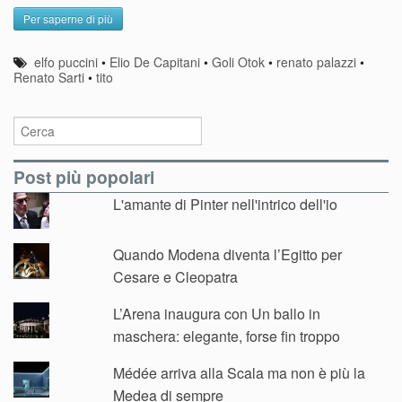
Per saperne di più
elfo puccini
•
Elio De Capitani
•
Goli Otok
•
renato palazzi
•
Renato Sarti
•
tito
Post più popolari
L'amante di Pinter nell'intrico dell'io
Quando Modena diventa l’Egitto per
Cesare e Cleopatra
L’Arena inaugura con Un ballo in
maschera: elegante, forse fin troppo
Médée arriva alla Scala ma non è più la
Medea di sempre