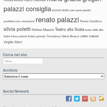
palazzi consiglia
piccolo teatro
pier paolo pasolini
renato palazzi
recensione
Romeo Castellucci
quotidiana.com
silvia poletti
Teatro alla Scala
Stefano Massini
teatro delle albe
valter malosti
teatro franco parenti
tindaro granata
Torinodanza
Valerio Binasco
Virgilio Sieni
Cerca nel sito
Archivio
Archivio
Social Network