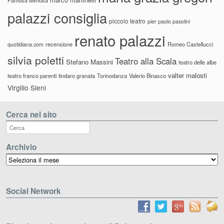
palazzi consiglia
piccolo teatro
pier paolo pasolini
renato palazzi
recensione
Romeo Castellucci
quotidiana.com
silvia poletti
Teatro alla Scala
Stefano Massini
teatro delle albe
valter malosti
teatro franco parenti
tindaro granata
Torinodanza
Valerio Binasco
Virgilio Sieni
Cerca nel sito
Archivio
Archivio
Social Network