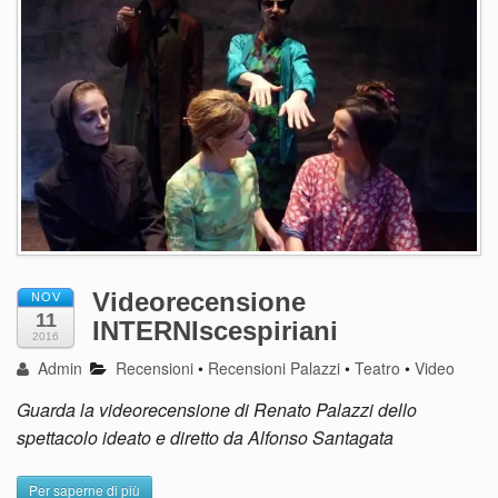
Videorecensione
NOV
11
INTERNIscespiriani
2016
Admin
Recensioni
•
Recensioni Palazzi
•
Teatro
•
Video
Guarda la videorecensione di Renato Palazzi dello
spettacolo ideato e diretto da Alfonso Santagata
Per saperne di più