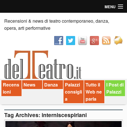
MENU
Home
Recensioni & news di teatro contemporaneo, danza,
opera, arti performative
Recensioni
Anticipazioni
News
Palazzi consiglia
Recens
News
Danza
Palazzi
Tutto il
I Post di
Video
ioni
consigli
Web ne
Palazzi
Chi siamo
a
parla
Contatti
Tag Archives:
interniscespiriani
dT in English