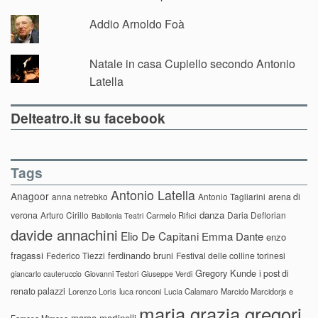
Addio Arnoldo Foà
Natale in casa Cupiello secondo Antonio
Latella
Delteatro.it su facebook
Tags
Antonio Latella
Anagoor
anna netrebko
Antonio Tagliarini
arena di
danza
verona
Arturo Cirillo
Daria Deflorian
Carmelo Rifici
Babilonia Teatri
davide annachini
Elio De Capitani
Emma Dante
enzo
fragassi
ferdinando bruni
Federico Tiezzi
Festival delle colline torinesi
Gregory Kunde
i post di
giancarlo cauteruccio
Giovanni Testori
Giuseppe Verdi
renato palazzi
Lorenzo Loris
luca ronconi
Lucia Calamaro
Marcido Marcidorjs e
maria grazia gregori
marco martinelli
Famosa Mimosa