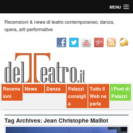
MENU
Home
Recensioni & news di teatro contemporaneo, danza,
opera, arti performative
Recensioni
Anticipazioni
News
Palazzi consiglia
Recens
News
Danza
Palazzi
Tutto il
I Post di
Video
ioni
consigli
Web ne
Palazzi
Chi siamo
a
parla
Contatti
Tag Archives:
Jean Christophe Maillot
dT in English