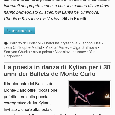
interpreti del proprio tempo. e con una collana di star dove
hanno primeggiato gli strepitosi Lantratov, Smirnova,
Chudin e Krysanova. E Vaziev.-
Silvia Poletti
Per saperne di più
Balletto del Bolshoi
•
Ekaterina Krysanova
•
Jacopo Tissi
•
Jean Christophe Maillot
•
Makhar Vaziev
•
Olga Smirnova
•
Semyon Chudin
•
silvia poletti
•
Vladislav Lantratov
•
Yuri
Grigorovich
La poesia in danza di Kylian per i 30
anni dei Ballets de Monte Carlo
Il trentennale dei Ballets de
Monte-Carlo offre l’occasione
per riflettere sulla poesia
coreografica di Jiri Kylian,
invitato d’onore alla festa di