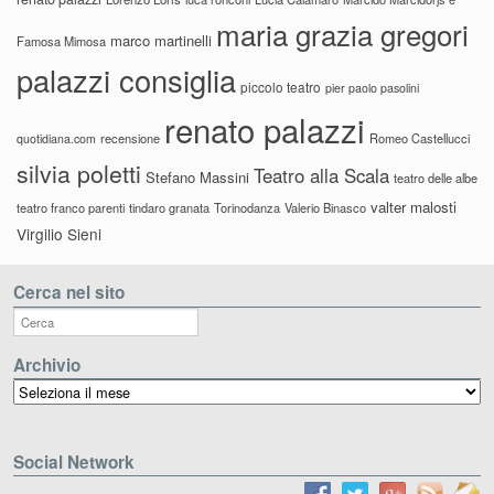
maria grazia gregori
marco martinelli
Famosa Mimosa
palazzi consiglia
piccolo teatro
pier paolo pasolini
renato palazzi
recensione
Romeo Castellucci
quotidiana.com
silvia poletti
Teatro alla Scala
Stefano Massini
teatro delle albe
valter malosti
teatro franco parenti
tindaro granata
Torinodanza
Valerio Binasco
Virgilio Sieni
Cerca nel sito
Archivio
Archivio
Social Network