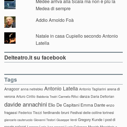
Médée arriva alla Scala ma non è più la
Medea di sempre
Addio Arnoldo Foà
Natale in casa Cupiello secondo Antonio
Latella
Delteatro.it su facebook
Tags
Antonio Latella
Anagoor
anna netrebko
Antonio Tagliarini
arena di
danza
verona
Arturo Cirillo
Daria Deflorian
Carmelo Rifici
Babilonia Teatri
davide annachini
Elio De Capitani
Emma Dante
enzo
fragassi
ferdinando bruni
Federico Tiezzi
Festival delle colline torinesi
Gregory Kunde
i post di
giancarlo cauteruccio
Giovanni Testori
Giuseppe Verdi
renato palazzi
Lorenzo Loris
luca ronconi
Lucia Calamaro
Marcido Marcidorjs e