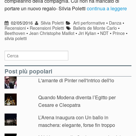
compleanno della compagnia. Cui non ha mancato di
portare un nuovo regalo- Silvia Poletti
continua a leggere
02/05/2016
Silvia Poletti
Arti performative
•
Danza
•
Recensioni
•
Recensioni Poletti
Ballets de Monte Carlo
•
Beethoven
•
Jean Christophe Maillot
•
Jiri Kylian
•
NDT
•
Prince
•
silvia poletti
Post più popolari
L'amante di Pinter nell'intrico dell'io
Quando Modena diventa l’Egitto per
Cesare e Cleopatra
L’Arena inaugura con Un ballo in
maschera: elegante, forse fin troppo