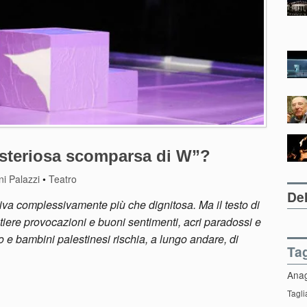
isteriosa scomparsa di W”?
i Palazzi
•
Teatro
Del
tiva complessivamente più che dignitosa. Ma il testo di
iere provocazioni e buoni sentimenti, acri paradossi e
no e bambini palestinesi rischia, a lungo andare, di
Ta
Ana
Tagli