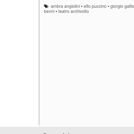
ambra angiolini
•
elfo puccino
•
giorgio galli
benni
•
teatro archivolto