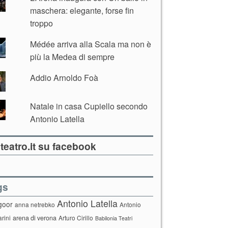
maschera: elegante, forse fin
troppo
Médée arriva alla Scala ma non è
più la Medea di sempre
Addio Arnoldo Foà
Natale in casa Cupiello secondo
Antonio Latella
teatro.it su facebook
gs
Antonio Latella
goor
anna netrebko
Antonio
arini
arena di verona
Arturo Cirillo
Babilonia Teatri