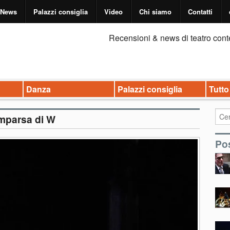
News
Palazzi consiglia
Video
Chi siamo
Contatti
Recensioni & news di teatro cont
Danza
Palazzi consiglia
Tutto
mparsa di W
Pos