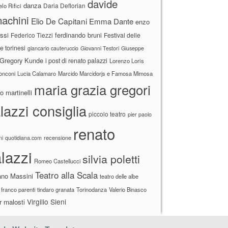
davide
danza
Daria Deflorian
lo Rifici
achini
Elio De Capitani
Emma Dante
enzo
ssi
ferdinando bruni
Federico Tiezzi
Festival delle
ne torinesi
giancarlo cauteruccio
Giovanni Testori
Giuseppe
Gregory Kunde
i post di renato palazzi
Lorenzo Loris
ronconi
Lucia Calamaro
Marcido Marcidorjs e Famosa Mimosa
maria grazia gregori
 martinelli
lazzi consiglia
piccolo teatro
pier paolo
renato
recensione
ni
quotidiana.com
lazzi
silvia poletti
Romeo Castellucci
Teatro alla Scala
ano Massini
teatro delle albe
 franco parenti
tindaro granata
Torinodanza
Valerio Binasco
Virgilio Sieni
r malosti