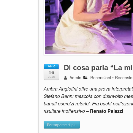
Di cosa parla “La m
APR
16
Admin
Recensioni
•
Recension
2015
Ambra Angiolini offre una prova interpreta
Stefano Benni mescola con disinvolto mest
banali esercizi retorici. Fra buchi nell’ozo
risultare inoffensivo
–
Renato Palazzi
Per saperne di più