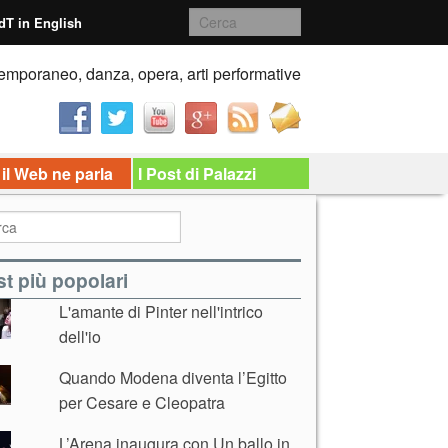
dT in English
emporaneo, danza, opera, arti performative
 il Web ne parla
I Post di Palazzi
t più popolari
L'amante di Pinter nell'intrico
dell'io
Quando Modena diventa l’Egitto
per Cesare e Cleopatra
L’Arena inaugura con Un ballo in