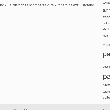
Carme
one
•
La misteriosa scomparsa di W
•
renato palazzi
•
stefano
ann
fraga
colli
Verdi
luca 
marco
pa
pasoli
pa
Stef
teatro
valte