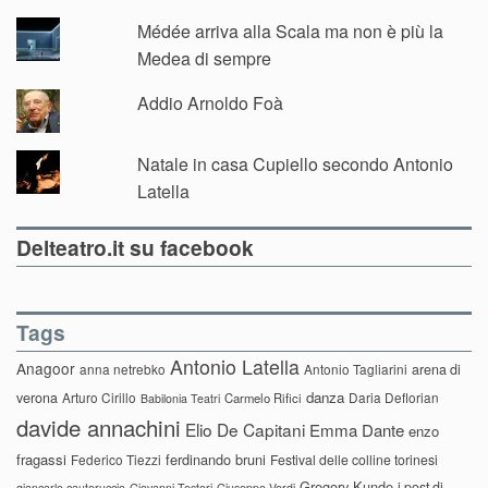
Médée arriva alla Scala ma non è più la
Medea di sempre
Addio Arnoldo Foà
Natale in casa Cupiello secondo Antonio
Latella
Delteatro.it su facebook
Tags
Antonio Latella
Anagoor
anna netrebko
Antonio Tagliarini
arena di
danza
verona
Arturo Cirillo
Daria Deflorian
Carmelo Rifici
Babilonia Teatri
davide annachini
Elio De Capitani
Emma Dante
enzo
fragassi
ferdinando bruni
Federico Tiezzi
Festival delle colline torinesi
Gregory Kunde
i post di
giancarlo cauteruccio
Giovanni Testori
Giuseppe Verdi