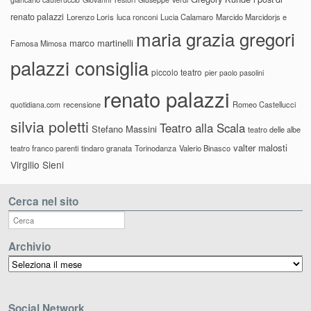
renato palazzi
Lorenzo Loris
luca ronconi
Lucia Calamaro
Marcido Marcidorjs e
maria grazia gregori
marco martinelli
Famosa Mimosa
palazzi consiglia
piccolo teatro
pier paolo pasolini
renato palazzi
recensione
Romeo Castellucci
quotidiana.com
silvia poletti
Teatro alla Scala
Stefano Massini
teatro delle albe
valter malosti
teatro franco parenti
tindaro granata
Torinodanza
Valerio Binasco
Virgilio Sieni
Cerca nel sito
Archivio
Archivio
Social Network