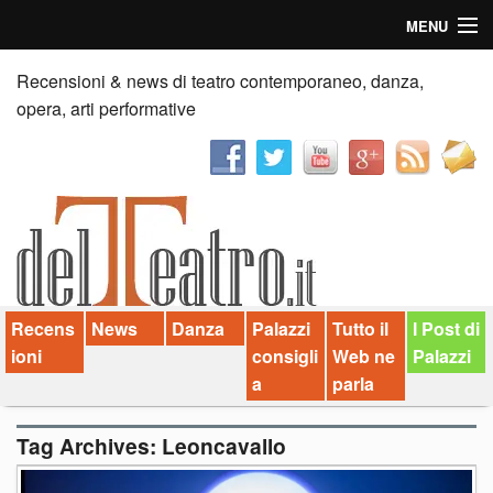
MENU
Home
Recensioni & news di teatro contemporaneo, danza,
opera, arti performative
Recensioni
Anticipazioni
News
Palazzi consiglia
Recens
News
Danza
Palazzi
Tutto il
I Post di
Video
ioni
consigli
Web ne
Palazzi
Chi siamo
a
parla
Contatti
Tag Archives:
Leoncavallo
dT in English