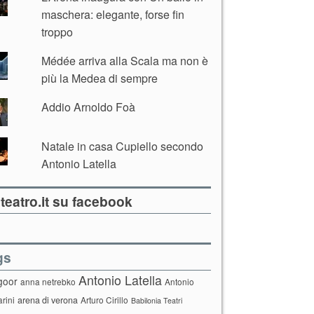
maschera: elegante, forse fin
troppo
Médée arriva alla Scala ma non è
più la Medea di sempre
Addio Arnoldo Foà
Natale in casa Cupiello secondo
Antonio Latella
teatro.it su facebook
gs
Antonio Latella
goor
anna netrebko
Antonio
arini
arena di verona
Arturo Cirillo
Babilonia Teatri