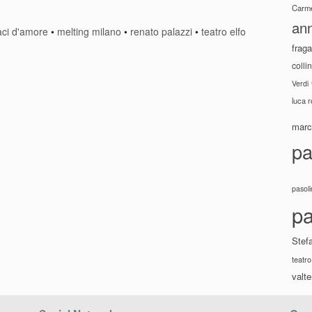
Carme
ann
ci d'amore
•
melting milano
•
renato palazzi
•
teatro elfo
fraga
colli
Verdi
luca 
marco
pa
pasoli
pa
Stef
teatro
valte