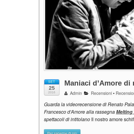
Maniaci d’Amore di 
SET
25
Admin
Recensioni
•
Recension
2016
Guarda la videorecensione di Renato Palaz
Francesco d’Amore alla rassegna
Melting
spettacoli di intitolano
Il nostro amore schi
Per saperne di più