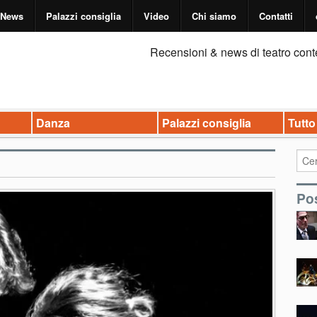
News
Palazzi consiglia
Video
Chi siamo
Contatti
Recensioni & news di teatro cont
Danza
Palazzi consiglia
Tutto
Pos