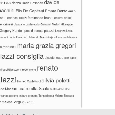
davide
danza
Daria Deflorian
lo Rifici
achini
Elio De Capitani
Emma Dante
enzo
ssi
ferdinando bruni
Federico Tiezzi
Festival delle
ne torinesi
giancarlo cauteruccio
Giovanni Testori
Giuseppe
Gregory Kunde
i post di renato palazzi
Lorenzo Loris
ronconi
Lucia Calamaro
Marcido Marcidorjs e Famosa Mimosa
maria grazia gregori
 martinelli
lazzi consiglia
piccolo teatro
pier paolo
renato
recensione
ni
quotidiana.com
lazzi
silvia poletti
Romeo Castellucci
Teatro alla Scala
ano Massini
teatro delle albe
 franco parenti
tindaro granata
Torinodanza
Valerio Binasco
Virgilio Sieni
r malosti