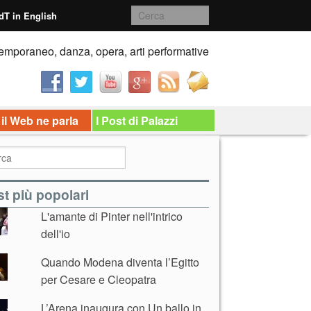
dT in English
emporaneo, danza, opera, arti performative
 il Web ne parla
I Post di Palazzi
t più popolari
L'amante di Pinter nell'intrico
dell'io
Quando Modena diventa l’Egitto
per Cesare e Cleopatra
L’Arena inaugura con Un ballo in