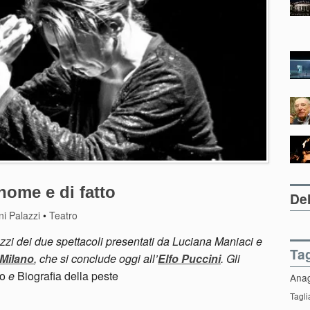
nome e di fatto
Del
i Palazzi
•
Teatro
zi dei due spettacoli presentati da Luciana Maniaci e
Ta
 Milano
, che si conclude oggi all’
Elfo Puccini
. Gli
fo
e
Biografia della peste
Ana
Tagli