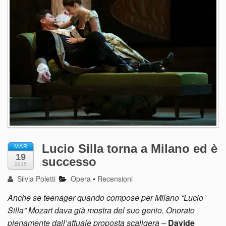
Lucio Silla torna a Milano ed è
MAR
19
successo
2015
Silvia Poletti
Opera
•
Recensioni
Anche se teenager quando compose per Milano “Lucio
Silla” Mozart dava già mostra del suo genio. Onorato
pienamente dall’attuale proposta scaligera –
Davide