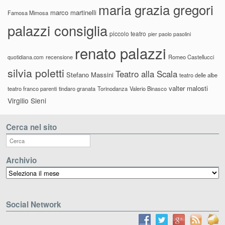
maria grazia gregori
marco martinelli
Famosa Mimosa
palazzi consiglia
piccolo teatro
pier paolo pasolini
renato palazzi
recensione
Romeo Castellucci
quotidiana.com
silvia poletti
Teatro alla Scala
Stefano Massini
teatro delle albe
valter malosti
teatro franco parenti
tindaro granata
Torinodanza
Valerio Binasco
Virgilio Sieni
Cerca nel sito
Archivio
Archivio
Social Network