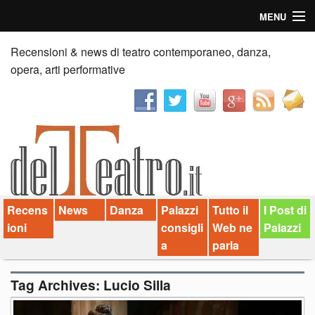
MENU
Home
Recensioni & news di teatro contemporaneo, danza,
opera, arti performative
Recensioni
Anticipazioni
News
Palazzi consiglia
Recens
News
Danza
Palazzi
Tutto il
I Post di
Video
ioni
consigli
Web ne
Palazzi
Chi siamo
a
parla
Contatti
Tag Archives:
Lucio Silla
dT in English