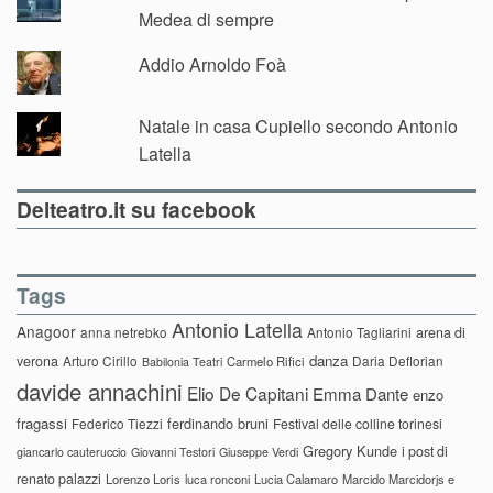
Medea di sempre
Addio Arnoldo Foà
Natale in casa Cupiello secondo Antonio
Latella
Delteatro.it su facebook
Tags
Antonio Latella
Anagoor
anna netrebko
Antonio Tagliarini
arena di
danza
verona
Arturo Cirillo
Daria Deflorian
Carmelo Rifici
Babilonia Teatri
davide annachini
Elio De Capitani
Emma Dante
enzo
fragassi
ferdinando bruni
Federico Tiezzi
Festival delle colline torinesi
Gregory Kunde
i post di
giancarlo cauteruccio
Giovanni Testori
Giuseppe Verdi
renato palazzi
Lorenzo Loris
luca ronconi
Lucia Calamaro
Marcido Marcidorjs e